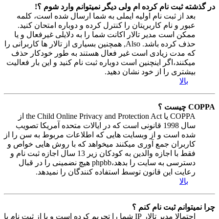
در گذشته ثبت نام کرده ام ولی دیگر نمیتوانم وارد شوم ؟!
بعد از ثبت نام اولیه ایملی به شما ارسال شده است، کلمه
عبور و نام کاربریتان را کنترل کرده و دوباره امتحان کنید.
ممکن است مدیر تالار اکانت شما را به دلایلی غیرفعال و یا
حذف کرده باشد. Also, همچنین بسیاری از تالار ها کاربرانی را
که مدت زیادی است غیر فعال هستند به طور خودکار حذف
میکنند،اگر اینچنین است دوباره ثبت نام کنید و این بار فعالیت
بیشتری را از خود نشان دهید.
بالا
COPPA چیست ؟
COPPA یا the Child Online Privacy and Protection Act از
سال 1998 قانونی است که در ایالات متحده آمریکا تصویب
شده است و از وبسایت هایی که اطلاعات مربوط به سن را از
کاربران جمع آوری میکنند میخواهد که با روش هایی خواص و
فقط با اجازه والدین به کودکان زیر 13 سال اجازه ثبت نام و
دسترسی به سایت را بدهد،phpbb هیچ نضمینی را در قبال
رعایت این قانون توسط استفاده کنندگان را نمیدهد.
بالا
چرا نمیتوانم ثبت نام کنم ؟
احتمالا مدیر تالار IP شما را تحریم کرده است و یا از ثبت نام با