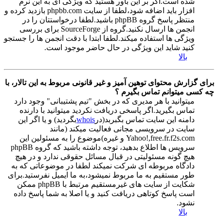
شده است.اگر بر این باور هستید که ویژگی ای به این نرم
افزار باید اضافه شود،لطفا از سایت phpbb.com بازدید کرده و
منتظر پاسخ گروه phpBB باشید.لطفا درخواستتان را در
انجمن ها ارسال نکنید.گروه از SourceForge برای بررسی
ویژگی ها استفاده میکند.لطفا ابتدا با دقت انجمن ها را جستجو
کنید شاید این ویژگی در حال حاضر موجود است.
بالا
برای گزارش محتوای توهین آمیز و غیر قانونی مربوط به این تالار، با
چه کسی میتوانم تماس بگیرم ؟
میتوانید با هر مدیری که در بخش "تیم پشتیبانی" وجود دارد
تماس بگیرید.اگر پاسخی دریافت نکردید میتوانید با دارنده
دامنه این سایت تماس بگبربد(در
whois
بگردید) و یا اگر این
سایت در سرویسی مجانی فعالیت میکند (مانند
Yahoo!,free.fr.f2s.com و غیره)موضوع را به مسئولین این
سرویس ها اطلاع بدهید، توجه داشته باشید که گروه phpBB
هیچ گونه مسئولیتی در قبال مسائل حقوقی ندارد و در هیچ
دادگاه مربوطه ای شرکت نمیکند لطفا در موضوعاتی که به
طور مستقیم به ما مربوط نمیشود،به ما ایمیل نفرستید.برای
شکایت از سایت های غیرمستقیم مرتبط با phpBB ممکن
است پاسخ کوتاهی دریافت کنید و یا اصلا به شما پاسخ داده
نشود.
بالا