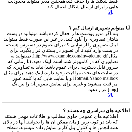
فقط شکلک ها را حذف کند،همچنین مدیر میتواند محدودیت
هایی را برای ارسال شکلک اعمال کند..
بالا
آیا میتوانم تصویری ارسال کنم ؟
بله،اگر مدیر پیوست ها را فعال کرده باشد میتوانید در پست
هایتان تصاویری را آپلود کنید، در غیر این صورت فقط میتوانید
لینک تصویری را از سایتی که برای عموم در دسترس هست،
در پست وارد کنید تا آن تصویر در پستتان قرار بگیرد. برای
مثال http://www.example.com/my-picture.gif. نمیتوانید به
تصاویری که در کامپیوتر شما است لینک دهید. (تا زمانی که
سرور قابل دسترسی برای عموم باشد) نباید به تصاویری که
در سایت های تحت مراقبت وجود دارند،لینک دهید. برای مثال
Hotmail،Yahoo mailbox و یا سایت هایی که با کلمه عبور
مراقبت میشوند و غیره. برای نمایش تصویر،آن را بین تگ
[img] قرار دهید.
بالا
اطلاعیه های سراسری چه هستند ؟
اطلاعیه های عمومی حاوی مطالب و اطلاعات مهمی هستند
که باید در کوته ترین زمان ممکن آن ها را بخوانید. آنها در بالای
همه انجمن ها و کنترل پنل کاربر نمایش داده میشوند. سطح