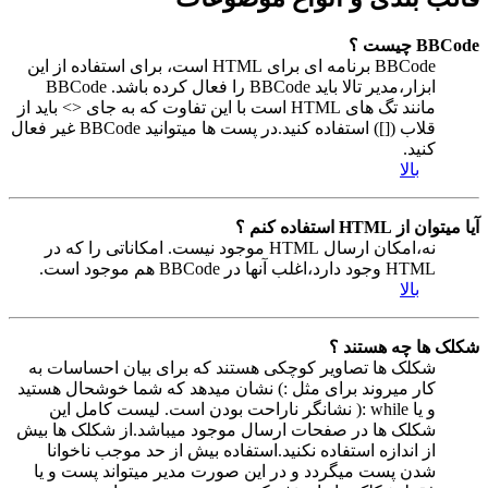
BBCode چیست ؟
BBCode برنامه ای برای HTML است، برای استفاده از این
ابزار،مدیر تالا باید BBCode را فعال کرده باشد. BBCode
مانند تگ های HTML است با این تفاوت که به جای <> باید از
قلاب ([]) استفاده کنید.در پست ها میتوانید BBCode غیر فعال
کنید.
بالا
آیا میتوان از HTML استفاده کنم ؟
نه،امکان ارسال HTML موجود نیست. امکاناتی را که در
HTML وجود دارد،اغلب آنها در BBCode هم موجود است.
بالا
شکلک ها چه هستند ؟
شکلک ها تصاویر کوچکی هستند که برای بیان احساسات به
کار میروند برای مثل :) نشان میدهد که شما خوشحال هستید
و یا while :( نشانگر ناراحت بودن است. لیست کامل این
شکلک ها در صفحات ارسال موجود میباشد.از شکلک ها بیش
از اندازه استفاده نکنید.استفاده بیش از حد موجب ناخوانا
شدن پست میگردد و در این صورت مدیر میتواند پست و یا