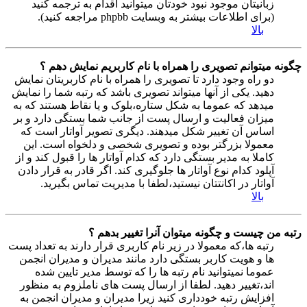
زبانیتان موجود نبود خودتان میتوانید اقدام به ترجمه کنید
(برای اطلاعات بیشتر به وبسایت phpbb مراجعه کنید).
بالا
چگونه میتوانم تصویری را همراه با نام کاربریم نمایش دهم ؟
دو راه وجود دارد تا تصویری را همراه با نام کاربریتان نمایش
دهید. یکی از آنها میتواند تصویری باشد که رتبه شما را نمایش
میدهد که عموما به شکل ستاره،بلوک و یا نقاط هستند که به
میزان فعالیت و ارسال پست از جانب شما بستگی دارد و بر
اساس آن تغییر شکل میدهند. دیگری تصویر آواتار است که
معمولا بزرگتر بوده و تصویری شخصی و دلخواه است. این
کاملا به مدیر بستگی دارد که کدام آواتار ها را قبول کند و از
آپلود کدام نوع آواتار ها جلوگیری کند. اگر قادر به قرار دادن
آواتار در اکانتتان نیستید،لطفا با مدیریت تماس بگیرید.
بالا
رتبه من چیست و چگونه میتوان آنرا تغییر بدهم ؟
رتبه ها،که معمولا در زیر نام کاربری قرار دارند به تعداد پست
ها و هویت کاربر بستگی دارد مانند مدیران و مدیران انجمن
عموما نمیتوانید نام رتبه ها را که توسط مدیر تایین شده
اند،تغییر دهید. لطفا از ارسال پست های ناملزوم به منظور
افزایش رتبه خودداری کنید زیرا مدیران و مدیران انجمن به