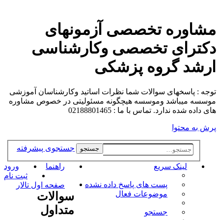
مشاوره تخصصی آزمونهای
دکترای تخصصی وکارشناسی
ارشد گروه پزشکی
توجه : پاسخهای سوالات شما نظرات اساتید وکارشناسان آموزشی
موسسه میباشد وموسسه هیچگونه مسئولیتی در خصوص مشاوره
های داده شده ندارد. تماس با ما : 02188801465
پرش به محتوا
جستجوی پیشرفته
جستجو
لینک سریع
راهنما
ورود
ثبت نام
پست های پاسخ داده نشده
صفحه اول تالار
موضوعات فعال
سوالات
متداول
جستجو