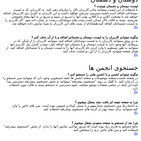
لیست دوستان و دشمنان چیست ؟
با استفاده از این لیست میتوانید سایر کاربران تالار را سازمان دهی کنید. به کاربرانی که به لیست
دوستانتان اضافه کرده باشید،دسترسی سریعی خواهید داشت و این کاربران به کنترل پنل کاربریتان اضافه
خواهند شد تا وضعیت آنلاین و یا آفلاین بودن آنها را سریع تر ببینید و سریع تر به آنها پیغام خصوصی
بفرستید. بسته به قالب تالار ممکن است پست های دوستانتان درشت تر نشان داده شود. اگر کاربری را
به لیست دشمنانتان اضافه کنید،هیچکدام از پست های این کاربران به شما نمایش داده نخواهند شد.
بالا
چگونه میتوانم کاربران را به لیست دوستان و دشمنانم اضافه و یا از آن حذف کنم ؟
به دو روش میتوانید کاربران را به لیست دوستانتان اضافه کنید، میتوانید کاربران را از لینکی که در
پروفایل آنها وجود دارد به لیست دوستان و یا دشمنان خود اضافه کنید. دوم،در کنترل پنل کاربری خود
میتوانید به طور مستقیم با وارد کردن نام کاربری آنها را به لیست دوستان و یا دشمنانتان اضافه کنید. از
همان صفحه میتوانید کاربران را از این دو لیست حذف کنید..
بالا
جستجوی انجمن ها
چگونه میتوانم انجمن و یا انجمن هایی را جستجو کنم ؟
در صفحه نخست،صفحه موضوعات و صفحه انجمن ها جعبه جستجویی وجود دارد که میتوانید متن جستجو را
در آن وارد کنید. با کلیک بر روی "جستجوی پیشرفته" میتوانید به بخش جستجوی پیشرفته دسترسی پیدا
کنید،این لینک در تمامی صفحات موجود میباشد. نحوه دسترسی به جستجو بسته به قالب مورد استفاده
دارد.
بالا
چرا به صفحه نتیجه ای یافت نشد منتقل میشوم ؟
به احتما زیاد متن جستجوی شما مبهم و یا بسیار کوتاه و عمومی بوده است. متن های خاص را وارد
کنید،میتوانید برای نتیجه بهتر از گزینه های جستجوی پیشرفته استفاده کنید.
بالا
چرا بعد از جستجو به صفحه سفیدی منتقل میشوم ؟
نتایج جستجو به قدری زیاد بوده است که سرور توانایی نمایش آنها را ندارد. از بخش "جستجوی پیشرفته"
استفاده کنید و متن های خاض تری را مشخص کنید.
بالا