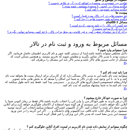
تفاوت بین عضویت در موضوع و اضافه کردن آن به علایق چیست ؟
چگونه میتوان در انجمن یا موضوع مشخص عضو شوم ؟
چگونه میتوانم عضویتم را لغو کنم ؟
پیوست ها
چه پیوست هایی در این تالار مورد قبول است ؟
چگونه میتوانم همه پیوست هایم را پیدا کنم ؟
مسائل phpBB 3
چه کسی این تالار را برنامه نویسی کرده است ؟
چرا ویژگی X موجود نیست ؟
برای گزارش محتوای توهین آمیز و غیر قانونی مربوط به این تالار، با چه کسی میتوانم تماس بگیرم ؟
مسائل مربوط به ورود و ثبت نام در تالار
چرا نمیتوانم وارد شوم ؟
دلایل مختلفی میتواند داشته باشد،ابتدا از درستی کلمه عبور و نام کاربری اطمینان حاصل فرمایید. اگر
درست بودند با مدیر تالار تماس بگیرید و مطمئن شوید که تحریم نیستید. و همچنین ممکن است که
مشکل از جانب سرور های تالار باشد،و مدیر تالار باید این مشکل را برطرف کند.
بالا
چرا باید ثبت نام کنم ؟
میتوانید ثبت نام نکنید،این به مدیر تالار بستگی دارد که از کاربران برای ارسال پست ها بخواهد ثبت نام
کنند و یا نه. با این وجود ثبت نام در تالار به شما این امکان را میدهد که به بخش هایی مانند تصویر
آواتار،پیغام خصصوصی،ایمیل،گروه های کاربری و ... دسترسی پیدا کنید. فقط چند ثانیه طول میکشد که
ثبت نام کنید،ما به شما پیشنهاد میکنیم که ثبت نام کنید.
بالا
چرا به صورت خودکار خارج میشوم ؟
اگر
در هر بازدید به طور خودکار من را وارد کن
را انتخاب نکرده باشید،تالار فقط در زمان کنونی شما را
آنلاین نگه خواهد داشت. این سیستم از هر گونه سوء استفاده از اکانتتان جلوگیری خواهد کرد،برای آنلاین
ماندن جمله ذکر شده را انتخاب کنید. اگر از کامپیوتر اشتراکی استفاده میکنید،انتخاب این گزینه توصیه
نمیشود، برای مثال کتاب خانه،کافی نت؛کامپیوتر های دانشگاه و ... . اگر این گزینه را در حین ورود
نمیبینید،این بدین معنا است که مدیر تالار این ویژگی را غیر فعال کرده است.
بالا
چگونه میتوانم از نمایش داده شدن نام کاربریم در لیست افراد آنلاین جلوگیری کنم ؟
درون کنترل پنل کاربر زیر "تنظیمات انجمن" میتوانید گزینه
حالن آنلاین بودن من را مخفی کن
. این گزینه