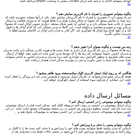
خودتان میتوانید اقدام به ترجمه کنید (برای اطلاعات بیشتر به وبسایت phpbb مراجعه کنید).
بالا
چگونه میتوانم تصویری را همراه با نام کاربریم نمایش دهم ؟
دو راه وجود دارد تا تصویری را همراه با نام کاربریتان نمایش دهید. یکی از آنها میتواند تصویری باشد که
رتبه شما را نمایش میدهد که عموما به شکل ستاره،بلوک و یا نقاط هستند که به میزان فعالیت و ارسال
پست از جانب شما بستگی دارد و بر اساس آن تغییر شکل میدهند. دیگری تصویر آواتار است که معمولا
بزرگتر بوده و تصویری شخصی و دلخواه است. این کاملا به مدیر بستگی دارد که کدام آواتار ها را قبول
کند و از آپلود کدام نوع آواتار ها جلوگیری کند. اگر قادر به قرار دادن آواتار در اکانتتان نیستید،لطفا با
مدیریت تماس بگیرید.
بالا
رتبه من چیست و چگونه میتوان آنرا تغییر بدهم ؟
رتبه ها،که معمولا در زیر نام کاربری قرار دارند به تعداد پست ها و هویت کاربر بستگی دارد مانند مدیران
و مدیران انجمن عموما نمیتوانید نام رتبه ها را که توسط مدیر تایین شده اند،تغییر دهید. لطفا از ارسال
پست های ناملزوم به منظور افزایش رتبه خودداری کنید زیرا مدیران و مدیران انجمن به آسانی میتوانند
تعداد پست های شما را پایین بیاورند و حتی در مواردی ممکن است هشدار دریافت کنید.
بالا
هنگامی که بر روی لینک ایمیل کاربری کلیک میکنم،صفحه ورود ظاهر میشود ؟
فقط کاربران عضو شده میتوانند به یکدیگر ایمیل بفرستند و همچنین مدیر باید این ویژگی را فعال کرده
باشد، این عملکرد از هرگونه سوء استفاده از ایمیل جلوگیری خواهد کرد.
بالا
مسائل ارسال داده
چگونه میتوانم موضوعی را در انجمنی ارسال کنم ؟
برای ارسال موضوعی در انجمنی بر روی دکمه مربوطه کلیک کنید. ممکن است قبل از ارسال موضوعی
باید ثبت نام کنید. لیست سطوح دسترسی هر انجمن در زیر صفحه موضوعات موجود است مانند : در این
انجمن میتوانید موضوعات جدیدی ارسال کنید،در این انجمن میتوانید به موضوعات پاسخ دهید و ...
بالا
چگونه میتوانم پستی را حذف و یا ویرایش کنم ؟
تازمانی که مدیر نباشید فقط میتوانید پست های خود را ویرایش و یا حذف کنید پست ها را با کلیک بر
روی دکمه ی ویرایش میتوانید ویرایش کنید با ابن وجود در بعضی حالات فقط مدت محدودی بعد از