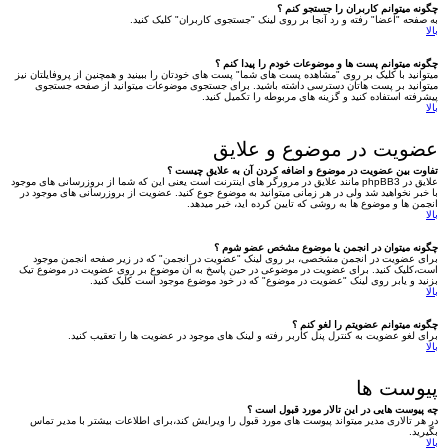
چگونه میتوانم کاربران را جستجو کنم ؟
به صفحه "اعضا" رفته و رد آنجا بر روی لینک "جستجوی کاربران" کلیک کنید.
بالا
چگونه میتوانم پست ها و موضوعات خودم را پیدا کنم ؟
میتوانید با کلیک بر روی "مشاهده پست های شما" پست های خودتان را ببینید و همچنین از پروفایلتان نیز
میتوانید بر پست هاتان دسترسی داشته باشید. برای جستجوی موضوعات میتوانید از صفحه جستجوی
پیشرفته استفاده کنید و گزینه های مربوطه را تکمیل کنید.
بالا
عضویت در موضوع و علایق
تفاوت بین عضویت در موضوع و اضافه کردن آن به علایق چیست ؟
علایق در phpBB3 مانند علایق در مرورگر های اینترنت است یعنی این که شما از بروزرسانی های موجود
با خبر نخواهید شد ولی در هر زمانی میتوانید به موضوع جوع کنید. عضویت از بروزرسانی های موجود در
انجمن ها و موضوع ها به روشی که تایین کرده اید، خیر میدهد.
بالا
چگونه میتوان در انجمن یا موضوع مشخص عضو شوم ؟
برای عضویت در انجمن مشخصی، بر روی لینک "عضویت در انجمن" که در زیر صفحه انجمن موجود
است،کلیک کنید. برای عضویت در موضوعی در حین پاسخ به آن موضوع بر روی عضویت در موضوع تیک
بزنید و یابر روی لینک "عضویت در موضوع" که در خود موضوع موجود است کلیک کنید.
بالا
چگونه میتوانم عضویتم را لغو کنم ؟
برای لغو عضویت به کنترل پنل کاربر رفته و لینک های موجود در عضویت ها را تعقیب کنید.
بالا
پیوست ها
چه پیوست هایی در این تالار مورد قبول است ؟
در هر تالاری مدیر میتواند پیوست های مورد قبول را ویرایش کند،برای اطلاعات بیشتر با مدیر تماس
بگیرید.
بالا