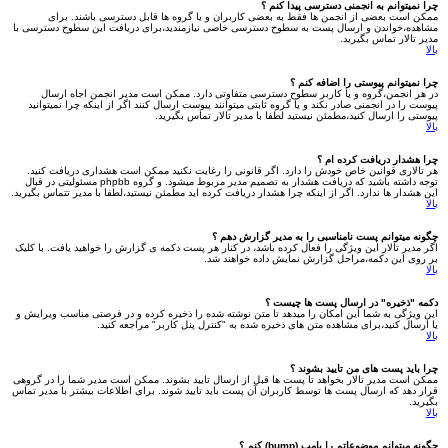
چرا نمیتوانم به انجمنی دسترسی پیدا کنم ؟
ممکن است بعضی از انجمن ها فقط به بعضی کاربران و یا گروه ها قابل دسترسی باشند. برای
مشاهده،خواندن و ارسال پست به سطوح دسترسی خاصی نیازمندید،برای دریافت این سطوح دسترسی با
مدیر تالار تماس بگیرید.
بالا
چرا نمیتوانم پیوستی را اضافه کنم ؟
در هر انجمن،گروه و یا کاربر سطوح دسترسی متفاوتی دارد. ممکن است مدیر انجمن اجاه ارسال
پیوست را در انجمنی صادر نکند و یا گروه ثابتی میتوانند پیوست ارسال کنند اگر از اینکه چرا نمیتوانید
پیوستی را ارسال کنید،مطمئن نیستید لطفا با مدیر تالار تماس بگیرید.
بالا
چرا هشدار دریافت کرده ام ؟
هر تالاری قوانین خاص خودش را دارد. اگر قانونی را رغایت نکنید ممکن است هشداری دریافت کنید.
توجه داشته باشید که دریافت هشدار به تصمیم مدیر مربوط میشود. و گروه phpbb مسئولیتی در قبال
این هشدار ها ندارد. اگر از اینکه چرا هشدار دریافت کرده اید مطمئن نیستید،لطفا با مدیر تتماس بگیرید.
بالا
چگونه میتوانم پست نامناسبی را به مدیر گزارش دهم ؟
اگر مدیر تالار این ویژگی را فعال کرده باشد، در کنار هر پست دکمه ی گزارش را خواهید یافت. با کلیک
بر روی این دکمه،مراحل گزارش نمایش داده خواهند شد.
بالا
دکمه "ذخیره" در ارسال پست ها چیست ؟
این ویژگی به شما این امکان را میدهد تا متن نوشته شده را ذخیره کرده و در فرصتی مناسب ویرایش و
یا ارسال کنید،برای مشاهده متن های ذخیره شده به "کنترل پنل کاربر" مراجعه کنید.
بالا
چرا باید پست های من تایید بشوند ؟
ممکن است مدیر تالار بخواهد تا پست ها قبل از ارسال تایید بشوند. ممکن است مدیر شما را در گروهی
قرار دهد که ارسال پست ها توسط کاربران آن پست باید تایید شوند. برای اطلاعات بیشتر با مدیر تماس
بگیرید.
بالا
چگونه میتوانم موضوعاتم را بامپ (bump) کنم ؟