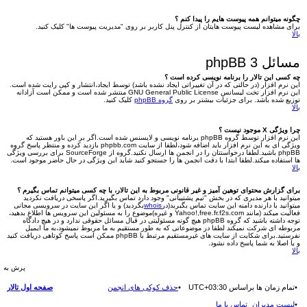
چگونه میتوانم همه پیوست هایم را پیدا کنم ؟
برای مشاهده لیست پیوست هایتان از کنترل پنل کاربر بر روی "مدیریت پیوست ها" کلیک کنید.
بالا
مسائل phpBB 3
چه کسی این تالار را برنامه نویسی کرده است ؟
این نرم افزار (در حالتی که در آن تغییراتی ایجاد نشده باشد) توسط ایجاد،انتشار و کپی رایت شده است.
این نرم افزار تخت لیسانس GNU General Public License منتشر شده است و ممکن است آزادانه
توزیع شده باشد. برای جزئیات بیشتر بر روی
گروه phpBB
کلیک کنید.
بالا
چرا ویژگی X موجود نیست ؟
این نرم افزار توسط گروه phpBB برنامه نویسی و لایسنس شده است.اگر بر این باور هستید که
ویژگی ای به این نرم افزار باید اضافه شود،لطفا از سایت phpbb.com بازدید کرده و منتظر پاسخ گروه
phpBB باشید.لطفا درخواستتان را در انجمن ها ارسال نکنید.گروه از SourceForge برای بررسی ویژگی
ها استفاده میکند.لطفا ابتدا با دقت انجمن ها را جستجو کنید شاید این ویژگی در حال حاضر موجود است.
بالا
برای گزارش محتوای توهین آمیز و غیر قانونی مربوط به این تالار، با چه کسی میتوانم تماس بگیرم ؟
میتوانید با هر مدیری که در بخش "تیم پشتیبانی" وجود دارد تماس بگیرید.اگر پاسخی دریافت نکردید
میتوانید با دارنده دامنه این سایت تماس بگبربد(در
whois
بگردید) و یا اگر این سایت در سرویسی مجانی
فعالیت میکند (مانند Yahoo!,free.fr.f2s.com و غیره)موضوع را به مسئولین این سرویس ها اطلاع بدهید،
توجه داشته باشید که گروه phpBB هیچ گونه مسئولیتی در قبال مسائل حقوقی ندارد و در هیچ دادگاه
مربوطه ای شرکت نمیکند لطفا در موضوعاتی که به طور مستقیم به ما مربوط نمیشود،به ما ایمیل
نفرستید.برای شکایت از سایت های غیرمستقیم مرتبط با phpBB ممکن است پاسخ کوتاهی دریافت کنید
و یا اصلا به شما پاسخ داده نشود.
بالا
پرش به
تمام زمان ها براساس
UTC+03:30
حذف کوکی های انجمن
صفحه اول تالار
لیست مدیران
تماس با ما