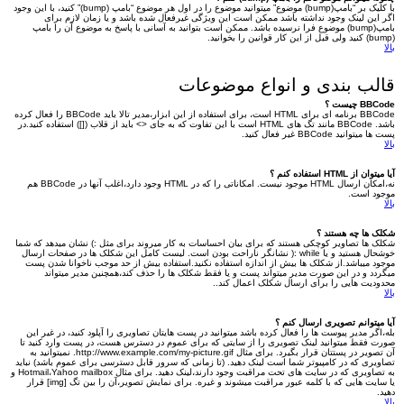
با کلیک بر “بامپ(bump) موضوع” میتوانید موضوع را در اول هر موضوع “بامپ (bump)” کنید، با این وجود
اگر این لینک وجود نداشته باشد ممکن است این ویژگی غیرفعال شده باشد و یا زمان لازم برای
بامپ(bump) موضوع فرا نرسیده باشد. ممکن است بتوانید به آسانی با پاسخ به موضوع آن را بامپ
(bump) کنید ولی قبل از این کار قوانین را بخوانید.
بالا
قالب بندی و انواع موضوعات
BBCode چیست ؟
BBCode برنامه ای برای HTML است، برای استفاده از این ابزار،مدیر تالا باید BBCode را فعال کرده
باشد. BBCode مانند تگ های HTML است با این تفاوت که به جای <> باید از قلاب ([]) استفاده کنید.در
پست ها میتوانید BBCode غیر فعال کنید.
بالا
آیا میتوان از HTML استفاده کنم ؟
نه،امکان ارسال HTML موجود نیست. امکاناتی را که در HTML وجود دارد،اغلب آنها در BBCode هم
موجود است.
بالا
شکلک ها چه هستند ؟
شکلک ها تصاویر کوچکی هستند که برای بیان احساسات به کار میروند برای مثل :) نشان میدهد که شما
خوشحال هستید و یا while :( نشانگر ناراحت بودن است. لیست کامل این شکلک ها در صفحات ارسال
موجود میباشد.از شکلک ها بیش از اندازه استفاده نکنید.استفاده بیش از حد موجب ناخوانا شدن پست
میگردد و در این صورت مدیر میتواند پست و یا فقط شکلک ها را حذف کند،همچنین مدیر میتواند
محدودیت هایی را برای ارسال شکلک اعمال کند..
بالا
آیا میتوانم تصویری ارسال کنم ؟
بله،اگر مدیر پیوست ها را فعال کرده باشد میتوانید در پست هایتان تصاویری را آپلود کنید، در غیر این
صورت فقط میتوانید لینک تصویری را از سایتی که برای عموم در دسترس هست، در پست وارد کنید تا
آن تصویر در پستتان قرار بگیرد. برای مثال http://www.example.com/my-picture.gif. نمیتوانید به
تصاویری که در کامپیوتر شما است لینک دهید. (تا زمانی که سرور قابل دسترسی برای عموم باشد) نباید
به تصاویری که در سایت های تحت مراقبت وجود دارند،لینک دهید. برای مثال Hotmail،Yahoo mailbox و
یا سایت هایی که با کلمه عبور مراقبت میشوند و غیره. برای نمایش تصویر،آن را بین تگ [img] قرار
دهید.
بالا