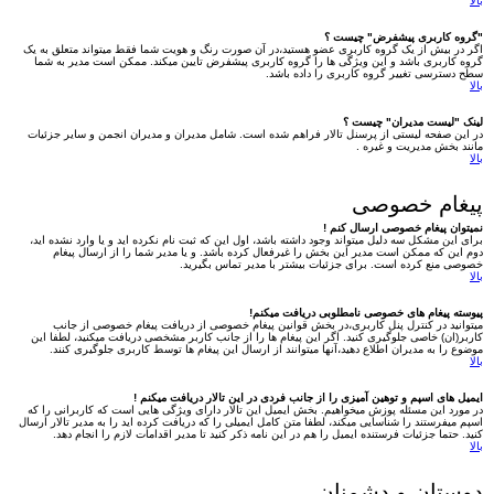
بالا
"گروه کاربری پیشفرض" چیست ؟
اگر در بیش از یک گروه کاربری عضو هستید،در آن صورت رنگ و هویت شما فقط میتواند متعلق به یک
گروه کاربری باشد و این ویژگی ها را گروه کاربری پیشفرض تایین میکند. ممکن است مدیر به شما
سطح دسترسی تغییر گروه کاربری را داده باشد.
بالا
لینک "لیست مدیران" چیست ؟
در این صفحه لیستی از پرسنل تالار فراهم شده است. شامل مدیران و مدیران انجمن و سایر جزئیات
مانند بخش مدیریت و غیره .
بالا
پیغام خصوصی
نمیتوان پیغام خصوصی ارسال کنم !
برای این مشکل سه دلیل میتواند وجود داشته باشد، اول این که ثبت نام نکرده اید و یا وارد نشده اید،
دوم این که ممکن است مدیر این بخش را غیرفعال کرده باشد. و یا مدیر شما را از ارسال پیغام
خصوصی منع کرده است. برای جزئیات بیشتر با مدیر تماس بگیرید.
بالا
پیوسته پیغام های خصوصی نامطلوبی دریافت میکنم!
میتوانید در کنترل پنل کاربری،در بخش قوانین پیغام خصوصی از دریافت پیغام خصوصی از جانب
کاربر(ان) خاصی جلوگیری کنید. اگر این پیغام ها را از جانب کاربر مشخصی دریافت میکنید، لطفا این
موضوع را به مدیران اطلاع دهید،آنها میتوانند از ارسال این پیغام ها توسط کاربری جلوگیری کنند.
بالا
ایمیل های اسپم و توهین آمیزی را از جانب فردی در این تالار دریافت میکنم !
در مورد این مسئله پوزش میخواهیم. بخش ایمیل این تالار دارای ویژگی هایی است که کاربرانی را که
اسپم میفرستند را شناسایی میکند، لطفا متن کامل ایمیلی را که دریافت کرده اید را به مدیر تالار ارسال
کنید. حتما جزئیات فرستنده ایمیل را هم در این نامه ذکر کنید تا مدیر اقدامات لازم را انجام دهد.
بالا
دوستان و دشمنان