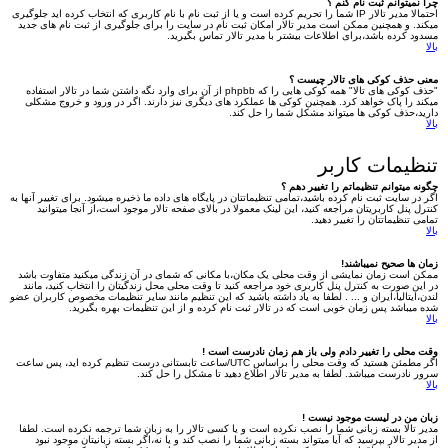
چرا نمیتوانم ثبت نام کنم ؟
احتمالا مدیر تالار IP شما را تحریم کرده است و یا از ثبت نام با نام کاربری که انتخاب کرده اید جلوگیری
میکند. و همچنین ممکن است مدیر تالار امکان ثبت نام در سایت را برای جلوگیری از ثبت نام های جدید
مسدود کرده باشد،برای اطلاعات بیشتر با مدیر تالار تماس بگیرید.
بالا
معنی حذف کوکی های تالار چیست ؟
"حذف کوکی های تالا" همه کوکی هایی را که phpbb از آن برای وارد نگه داشتن شما در تالار استفاده
میکند را پاک خواهد کرد. همچنین کوکی ها عملکرد های دیگری نیز دارند. اگر در ورود و خروج مشکلی
دارید،حذف کوکی ها میتواند مشکل شما را حل کند.
بالا
تنظیمات کاربر
چگونه میتوانم تنظیماتم را تغییر دهم ؟
اگر در سایت ثبت نام کرده باشید،تمامی تنظیماتتان در پایگاه های داده ما ذخیره میشود. برای تغییر آنها به
کنترل پنل کاربریتان مراجعه کنید، این لینک معمولا در بالای صفحه تالار موجود است،از آنجا میتوانید
تمامی تنظیماتتان را تغییر دهید.
بالا
زمان ها صحیح نمیباشند!
ممکن است زمان نمایشی از وقت محلی یک مکان،با مکانی که شمای در آن زندگی میکنید متفاوت باشد
در این صورت به کنترل پنل کاربری خود مراجعه کنید تا وقت محلی محل زندگیتان را انتخاب کنید، مانند
لندن،ایتالیا،ایران و ... . لطفا به یاد داشته باشید که این تنظیم مانند سایر تنظیمات مخصوص کاربران عضو
شده میباشد پس زمان خوبی است که در تالار ثبت نام کرده و از این تنظیمات بهره بگیرید.
بالا
وقت محلی را تغییر دادم ولی باز هم زمان نادرست است !
اگر مطمئن هستید که وقت محلی را براساس UTC/ساعت تابستانی درست تنظیم کرده اید، پس ساعت
سرور نادرست میباشد. لطفا به مدیر تالار اطلاع دهید تا مشکل را حل کند.
بالا
زبان من در لیست موجود نیست !
مدیر تالا بسته زبانی شما را نصب نکرده است و یا کسی تالار را به زبان شما ترجمه نکرده است. لطفا
از مدیر تالار بپرسید که آیا میتواند بسته زبانی شما را نصب کند و یا نه،اگر بسته زبانیتان موجود نبود