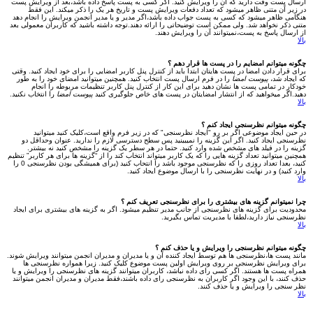
ارسال پست وقت دارید که آن را ویرایش کنید. اگر کسی به پست پاسخ داده باشد،بعد از ویرایش پست
در زیر آن متنی ظاهر میشود که تعداد دفعات ویرایش پست و تاریخ هر یک را ذکر میکند. این فقط
هنگامی ظاهر میشود که کسی به پست جواب داده باشد،اگر مدیر و یا مدیر انجمن ویرایش را انجام دهد
متنی ذکر نخواهد شد. ولی ممکن است توضیحاتی را ارائه دهند.توجه داشته باشید که کاربران معمولی بعد
از ارسال پاسخ به پست،نمیتوانند آن را ویرایش دهند.
بالا
چگونه میتوانم امضایم را در پست ها قرار دهم ؟
برای قرار دادن امضا در پست هایتان ابتدا باید از کنترل پنل کاربر امضایی را برای خود ایجاد کنید. وقتی
که ایجاد شد،
پیوست امضا
را در فرم ارسال پست انتخاب کنید. همچنین میتوانید امضای خود را به طور
خودکار در تمامی پست ها نشان دهید برای این کار از کنترل پنل کاربر تنظیمات مربوطه را انجام
دهید.اگر میخواهید که از انتشار امضایتان در پست های خاص جلوگیری کنید
پیوست امضا
را انتخاب نکنید.
بالا
چگونه میتوانم نظرسنجی ایجاد کنم ؟
در حین ایجاد موضوعی اگر بر رو "ایجاد نظرسنجی" که در زیر فرم واقع است،کلیک کنید میتوانید
نظرسنجی ایجاد کنید. اگر این گزینه را نمیبینید پس سطح دسترسی لازم را ندارید. عنوان وحداقل دو
گزینه را در فیلد های مشخص شده وارد کنید. حتما در هر سطر یک گزینه را مشخص کنید نه بیشتر.
همچنین میتوانید تعداد گزینه هایی را که یک کاربر میتواند انتخاب کند را از “گزینه ها برای هر کاربر” تنظیم
کنید، بعدا تعداد روزی را که نظرسنجی موجود باشد را انتحاب کنید (برای همیشگی بودن نظرسنجی 0 را
وارد کنید) و در نهایت نظرسنجی را با ارسال موضوع ایجاد کنید.
بالا
چرا نمیتوانم گزینه های بیشتری را برای نظرسنجی تعریف کنم ؟
محدودیت برای گزینه های نظرسنجی از جانب مدیر تنظیم میشود. اگر به گزینه های بیشتری برای ایجاد
نظرسنجی نیاز دارید،لطفا با مدیریت تماس بگیرید.
بالا
چگونه میتوانم نظرسنجی را ویرایش و یا حذف کنم ؟
مانند پست ها،نظرسنجی ها هم توسط ایجاد کننده آن و یا مدیران و مدیران انجمن میتوانند ویرایش شوند.
برای ویرایش نظرسنجی بر روی ویرایش اولین پست موضوع کلیک کنید. زیرا همواره نظرسنجی ها
همراه پست ها هستند. اگر کسی رای داده نباشد، کاربران میتوانند گزینه های نظرسنجی را ویرایش و یا
حذف کنند، با این وجود اگر کاربران به نظرسنجی رای داده باشند،فقط مدیران و مدیران انجمن میتوانند
نظر سنجی را ویرایش و یا حذف کنند.
بالا