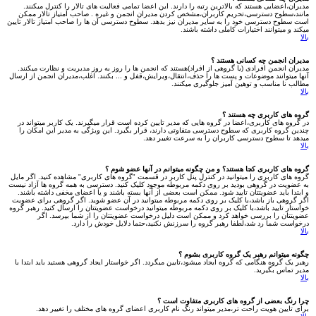
مدیران،اعضایی هستند که بالاترین رتبه را دارند. این اعضا تمامی فعالیت های تالار را کنترل میکنند.
مانند،سطوح دسترسی،تحریم کاربران،مشخص کردن مدیران انجمن و غیره . صاحب امتیاز تالار ممکن
است سطوح دسترسی خود را به سایر مدیران نیز بدهد. سطوح دسترسی آن ها را صاحب امتیاز تالار تایین
میکند و میتوانند اختیارات کاملی داشته باشند.
بالا
مدیران انجمن چه کسانی هستند ؟
مدیران انجمن افرادی (یا گروهی از افراد)هستند که انجمن ها را روز به روز مدیریت و نظارت میکنند.
آنها میتوانند موضوعات و پست ها را حذف،انتقال،ویرایش،قفل و ... بکنند. اغلب،مدیران انجمن از ارسال
مطالب نا مناسب و توهین آمیز جلوگیری میکنند.
بالا
گروه های کاربری چه هستند ؟
در گروه های کاربری،اعضا در گروه هایی که مدیر تایین کرده است قرار میگیرند. یک کاربر میتواند در
چندین گروه کاربری که سطوح دسترسی متفاوتی دارند، قرار بگیرد. این ویژگی به مدیر این امکان را
میدهد تا سطوح دسترسی کاربران را به سرعت تغییر دهد.
بالا
گروه های کاربری کجا هستند؟ و من چگونه میتوانم در آنها عضو شوم ؟
گروه های کاربری را میتوانید در کنترل پنل کاربر در قسمت "گروه های کاربری" مشاهده کنید. اگر مایل
به عضویت در گروهی بودید بر روی دکمه مربوطه موجود کلیک کنید. دسترسی به همه گروه ها آزاد نیست
و ابتدا باید عضویتتان تایید شود. ممکن است بعضی از آنها بسته باشند و یا اعضای مخفی داشته باشند.
اگر گروهی باز باشد،با کلیک بر روی دکمه مربوطه میتوانید در آن عضو شوید. اگر گروهی برای عضویت
خواستار تایید باشد،با کلیک بر روی دکمه مربوطه میتوانید درخواست عضویتتان را ارسال کنید. رهبر گروه
عضویتتان را بررسی خواهد کرد و ممکن است دلیل درخواست عضویتتان را از شما بپرسد. اگر
درخواست شما رد شد،لطفا رهبر گروه را سرزنش نکنید،حتما دلایل خودش را دارد.
بالا
چگونه میتوانم رهبر یک گروه کاربری بشوم ؟
رهبر یک گروه هنگامی که گروه ایجاد میشود،تایین میگردد. اگر خواستار ایجاد گروهی هستید باید ابتدا با
مدیر تماس بگیرید.
بالا
چرا رنگ بعضی از گروه های کاربری متفاوت است ؟
برای تایین هویت راحت تر،مدیر میتواند رنگ نام کاربری اعضای گروه های مختلف را تغییر دهد.