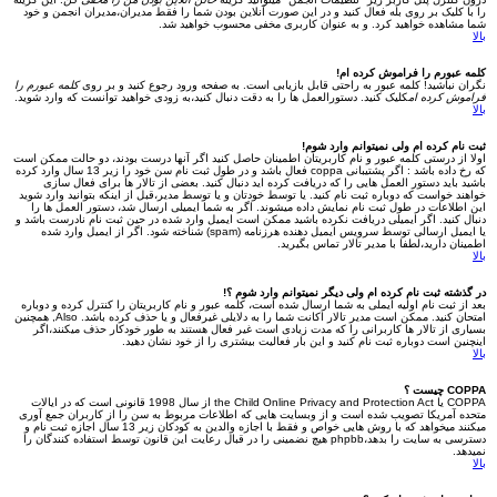
را با کلیک بر روی
بله
فعال کنید و در این صورت آنلاین بودن شما را فقط مدیران،مدیران انجمن و خود
شما مشاهده خواهید کرد. و به عنوان کاربری مخفی محسوب خواهید شد.
بالا
کلمه عبورم را فراموش کرده ام!
نگران نباشید! کلمه عبور به راحتی قابل بازیابی است. به صفحه ورود رجوع کنید و بر روی
کلمه عبورم را
فراموش کرده ام
کلیک کنید. دستورالعمل ها را به دقت دنبال کنید،به زودی خواهید توانست که وارد شوید.
بالا
ثبت نام کرده ام ولی نمیتوانم وارد شوم!
اولا از درستی کلمه عبور و نام کاربریتان اطمینان حاصل کنید اگر آنها درست بودند، دو حالت ممکن است
که رخ داده باشد : اگر پشتیبانی coppa فعال باشد و در طول ثبت نام سن خود را زیر 13 سال وارد کرده
باشید باید دستور العمل هایی را که دریافت کرده اید دنبال کنید. بعضی از تالار ها برای فعال سازی
خواهند خواست که دوباره ثبت نام کنید. یا توسط خودتان و یا توسط مدیر،قبل از اینکه بتوانید وارد شوید
این اطلاعات در طول ثبت نام نمایش داده میشوند. اگر به شما ایمیلی ارسال شد، دستور العمل ها را
دنبال کنید. اگر ایمیلی دریافت نکرده باشید ممکن است ایمیل وارد شده در حین ثبت نام نادرست باشد و
یا ایمیل ارسالی توسط سرویس ایمیل دهنده هرزنامه (spam) شناخته شود. اگر از ایمیل وارد شده
اطمینان دارید،لطفا با مدیر تالار تماس بگیرید.
بالا
در گذشته ثبت نام کرده ام ولی دیگر نمیتوانم وارد شوم ؟!
بعد از ثبت نام اولیه ایملی به شما ارسال شده است، کلمه عبور و نام کاربریتان را کنترل کرده و دوباره
امتحان کنید. ممکن است مدیر تالار اکانت شما را به دلایلی غیرفعال و یا حذف کرده باشد. Also, همچنین
بسیاری از تالار ها کاربرانی را که مدت زیادی است غیر فعال هستند به طور خودکار حذف میکنند،اگر
اینچنین است دوباره ثبت نام کنید و این بار فعالیت بیشتری را از خود نشان دهید.
بالا
COPPA چیست ؟
COPPA یا the Child Online Privacy and Protection Act از سال 1998 قانونی است که در ایالات
متحده آمریکا تصویب شده است و از وبسایت هایی که اطلاعات مربوط به سن را از کاربران جمع آوری
میکنند میخواهد که با روش هایی خواص و فقط با اجازه والدین به کودکان زیر 13 سال اجازه ثبت نام و
دسترسی به سایت را بدهد،phpbb هیچ نضمینی را در قبال رعایت این قانون توسط استفاده کنندگان را
نمیدهد.
بالا