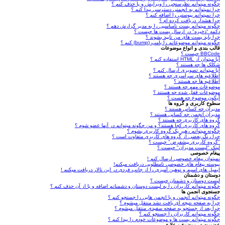
چگونه میتوانم نظرسنجی را ویرایش و یا حذف کنم ؟
چرا نمیتوانم به انجمنی دسترسی پیدا کنم ؟
چرا نمیتوانم پیوستی را اضافه کنم ؟
چرا هشدار دریافت کرده ام ؟
چگونه میتوانم پست نامناسبی را به مدیر گزارش دهم ؟
دکمه "ذخیره" در ارسال پست ها چیست ؟
چرا باید پست های من تایید بشوند ؟
چگونه میتوانم موضوعاتم را بامپ (bump) کنم ؟
قالب بندی و انواع موضوعات
BBCode چیست ؟
آیا میتوان از HTML استفاده کنم ؟
شکلک ها چه هستند ؟
آیا میتوانم تصویری ارسال کنم ؟
اطلاعیه های سراسری چه هستند ؟
اطلاعیه ها چه هستند ؟
موضوعات مهم چه هستند ؟
موضوعات قفل شده چه هستند ؟
آیکون موضوع چه هست ؟
سطوح کاربری و گروه ها
مدیران چه کسانی هستند ؟
مدیران انجمن چه کسانی هستند ؟
گروه های کاربری چه هستند ؟
گروه های کاربری کجا هستند؟ و من چگونه میتوانم در آنها عضو شوم ؟
چگونه میتوانم رهبر یک گروه کاربری بشوم ؟
چرا رنگ بعضی از گروه های کاربری متفاوت است ؟
"گروه کاربری پیشفرض" چیست ؟
لینک "لیست مدیران" چیست ؟
پیغام خصوصی
نمیتوان پیغام خصوصی ارسال کنم !
پیوسته پیغام های خصوصی نامطلوبی دریافت میکنم!
ایمیل های اسپم و توهین آمیزی را از جانب فردی در این تالار دریافت میکنم !
دوستان و دشمنان
لیست دوستان و دشمنان چیست ؟
چگونه میتوانم کاربران را به لیست دوستان و دشمنانم اضافه و یا از آن حذف کنم ؟
جستجوی انجمن ها
چگونه میتوانم انجمن و یا انجمن هایی را جستجو کنم ؟
چرا به صفحه نتیجه ای یافت نشد منتقل میشوم ؟
چرا بعد از جستجو به صفحه سفیدی منتقل میشوم ؟
چگونه میتوانم کاربران را جستجو کنم ؟
چگونه میتوانم پست ها و موضوعات خودم را پیدا کنم ؟
عضویت در موضوع و علایق