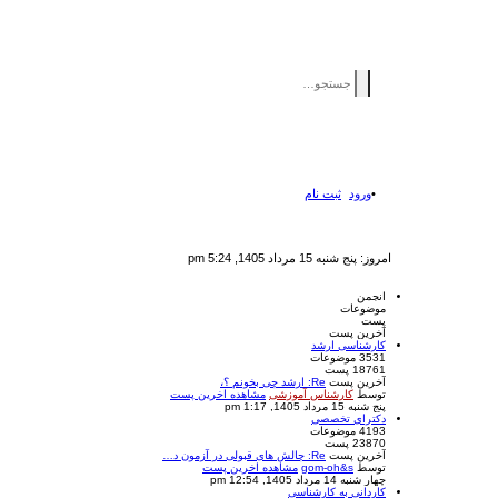
ورود
ثبت نام
امروز: پنج شنبه 15 مرداد 1405, 5:24 pm
انجمن
موضوعات
پست
آخرین پست
کارشناسی ارشد
3531
موضوعات
18761
پست
آخرین پست
Re: ارشد چی بخونم ؟،
توسط
کارشناس آموزشی
مشاهده اخرین پست
پنج شنبه 15 مرداد 1405, 1:17 pm
دکترای تخصصی
4193
موضوعات
23870
پست
آخرین پست
Re: چالش های قبولی در آزمون د…
توسط
gom-oh&s
مشاهده اخرین پست
چهار شنبه 14 مرداد 1405, 12:54 pm
کاردانی به کارشناسی