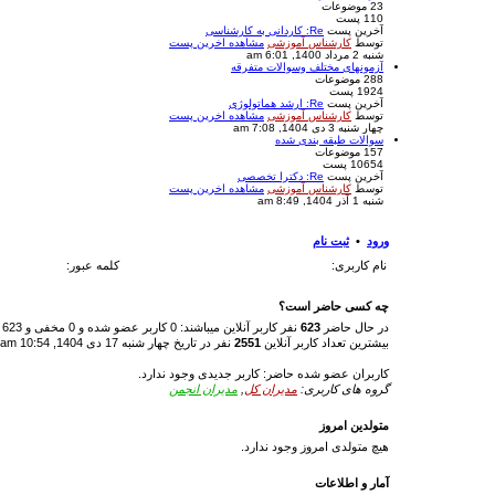
23
موضوعات
110
پست
آخرین پست
Re: کاردانی به کارشناسی
توسط
کارشناس آموزشی
مشاهده اخرین پست
شنبه 2 مرداد 1400, 6:01 am
آزمونهای مختلف وسوالات متفرقه
288
موضوعات
1924
پست
آخرین پست
Re: ارشد هماتولوژی
توسط
کارشناس آموزشی
مشاهده اخرین پست
چهار شنبه 3 دی 1404, 7:08 am
سوالات طبقه بندی شده
157
موضوعات
10654
پست
آخرین پست
Re: دکترا تخصصی
توسط
کارشناس آموزشی
مشاهده اخرین پست
شنبه 1 آذر 1404, 8:49 am
ورود
•
ثبت نام
نام کاربری:
کلمه عبور:
چه کسی حاضر است؟
در حال حاضر
623
نفر کاربر آنلاین میباشند: 0 کاربر عضو شده و 0 مخفی و 623 مهمان (بر اساس اطلاعات مربوط به 5 دقیقه قبل)
بیشترین تعداد کاربر آنلاین
2551
نفر در تاریخ چهار شنبه 17 دی 1404, 10:54 am است
کاربران عضو شده حاضر: کاربر جدیدی وجود ندارد.
گروه های کاربری:
مدیران کل
,
مدیران انجمن
متولدین امروز
هیچ متولدی امروز وجود ندارد.
آمار و اطلاعات