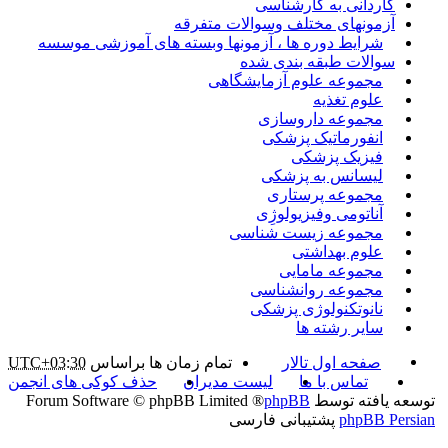
کاردانی به کارشناسی
آزمونهای مختلف وسوالات متفرقه
شرایط دوره ها ، آزمونها وبسته های آموزشی موسسه
سوالات طبقه بندی شده
مجموعه علوم آزمایشگاهی
علوم تغذیه
مجموعه داروسازی
انفورماتیک پزشکی
فیزیک پزشکی
لیسانس به پزشکی
مجموعه پرستاری
آناتومی وفیزیولوژِی
مجموعه زیست شناسی
علوم بهداشتی
مجموعه مامایی
مجموعه روانشناسی
نانوتکنولوژی پزشکی
سایر رشته ها
صفحه اول تالار
تمام زمان ها براساس
UTC+03:30
تماس با ما
لیست مدیران
حذف کوکی های انجمن
توسعه یافته توسط
phpBB
® Forum Software © phpBB Limited
phpBB Persian
پشتیبانی فارسی