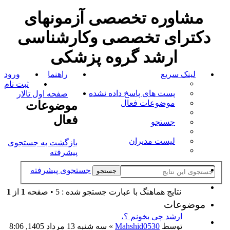
مشاوره تخصصی آزمونهای
دکترای تخصصی وکارشناسی
ارشد گروه پزشکی
لینک سریع
راهنما
ورود
ثبت نام
پست های پاسخ داده نشده
صفحه اول تالار
موضوعات فعال
موضوعات
فعال
جستجو
لیست مدیران
بازگشت به جستجوی
پیشرفته
جستجوی پیشرفته
جستجو
نتايج هماهنگ با عبارت جستجو شده : 5 • صفحه
1
از
1
موضوعات
ارشد چی بخونم ؟،
توسط
Mahshid0530
» سه شنبه 13 مرداد 1405, 8:06