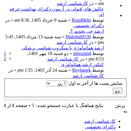
am » در
کارشناسی ارشد
چالش های قبولی در آزمون دکترای بهداشت حرفه
ای
توسط
RezaMehr
» شنبه 9 خرداد 1405, 8:36 am » در
دکترای تخصصی
ارشد چی بخونم ؟،
توسط
Mahshid0530
» سه شنبه 13 مرداد 1405, 5:45
pm » در
کارشناسی ارشد
ارشد هماتولوژی یا میکروب شناسی پزشکی
1
توسط
alirezam4
» دو شنبه 18 مهر 1401,
2
8:53 pm » در
کارشناسی ارشد
کنکور ارشد هماتولوژی
توسط
Reyhanek
» شنبه 24 آذر 1403, 1:55 pm » در
کارشناسی ارشد
نمایش پست ها از آخر به اول
پرش
نتايج هماهنگ با عبارت جستجو شده : 5 • صفحه
1
از
1
به
کارشناسی ارشد
دکترای تخصصی