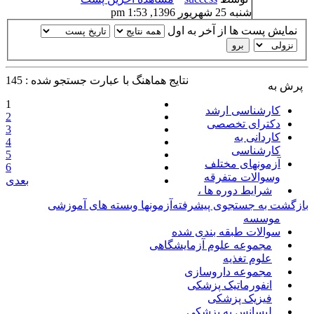
شنبه 25 شهریور 1396, 1:53 pm
نمایش پست ها از آخر به اول
نتايج هماهنگ با عبارت جستجو شده : 145
پرش به
1
کارشناسی ارشد
2
دکترای تخصصی
3
کاردانی به
4
کارشناسی
5
آزمونهای مختلف
6
وسوالات متفرقه
بعدی
شرایط دوره ها ،
بازگشت به جستجوی پیشرفته
آزمونها وبسته های آموزشی
موسسه
سوالات طبقه بندی شده
مجموعه علوم آزمایشگاهی
علوم تغذیه
مجموعه داروسازی
انفورماتیک پزشکی
فیزیک پزشکی
لیسانس به پزشکی