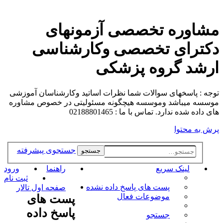
مشاوره تخصصی آزمونهای
دکترای تخصصی وکارشناسی
ارشد گروه پزشکی
توجه : پاسخهای سوالات شما نظرات اساتید وکارشناسان آموزشی
موسسه میباشد وموسسه هیچگونه مسئولیتی در خصوص مشاوره
های داده شده ندارد. تماس با ما : 02188801465
پرش به محتوا
جستجوی پیشرفته
جستجو
لینک سریع
راهنما
ورود
ثبت نام
پست های پاسخ داده نشده
صفحه اول تالار
موضوعات فعال
پست های
پاسخ داده
جستجو