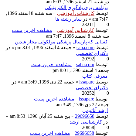
دو شنبه 21 اسفند 1396, 6:03 am
برنامه ریزی یادگیری الکترونیکی
توسط
کارشناس آموزشی
» سه شنبه 8 اسفند 1396,
7:47 am » در
سایر رشته ها
23211
0
توسط
کارشناس آموزشی
مشاهده اخرین پست
سه شنبه 8 اسفند 1396, 7:47 am
کسانی که پارسال پزشکی مولکولی مجاز شدین
توسط
saba.com
» جمعه 4 اسفند 1396, 8:01 pm » در
دکترای تخصصی
20792
0
توسط
saba.com
مشاهده اخرین پست
جمعه 4 اسفند 1396, 8:01 pm
معرفی کتاب
توسط
issapare
» جمعه 22 دی 1396, 3:49 am » در
دکترای تخصصی
20252
0
توسط
issapare
مشاهده اخرین پست
جمعه 22 دی 1396, 3:49 am
ارشد آناتومی
توسط
29696658
» پنج شنبه 25 آبان 1396, 8:53 am »
در
کارشناسی ارشد
20858
0
توسط
29696658
مشاهده اخرین پست