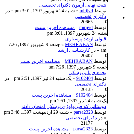
نتیجه نهایی آزمون دکترای تخصصی
توسط
mirijvd
» شنبه 24 شهریور 1397, 3:01 pm » در
دکترای تخصصی
20665
0
توسط
mirijvd
مشاهده اخرین پست
شنبه 24 شهریور 1397, 3:01 pm
قبولی ارشد پرستاری
توسط
MEHRABAN
» جمعه 9 شهریور 1397, 7:26
am » در
کارشناسی ارشد
20407
0
توسط
MEHRABAN
مشاهده اخرین پست
جمعه 9 شهریور 1397, 7:26 am
بچه‌های نانو پزشکی
توسط
9102404
» یک شنبه 24 تیر 1397, 2:51 pm » در
دکترای تخصصی
20135
0
توسط
9102404
مشاهده اخرین پست
یک شنبه 24 تیر 1397, 2:51 pm
دوستانی که فیزیولوژی پزشکی امتحان دادند
توسط
parsa2323
» شنبه 29 اردیبهشت 1397, 3:48 pm
» در
دکترای تخصصی
21177
0
توسط
parsa2323
مشاهده اخرین پست