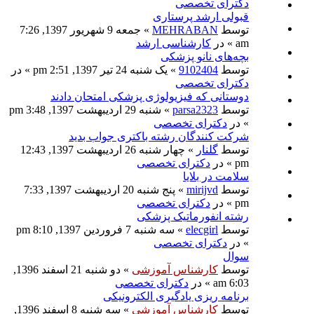
دکترای تخصصی
قبولی ارشد پرستاری
توسط
MEHRABAN
» جمعه 9 شهریور 1397, 7:26
am » در
کارشناسی ارشد
بچه‌های نانو پزشکی
توسط
9102404
» یک شنبه 24 تیر 1397, 2:51 pm » در
دکترای تخصصی
دوستانی که فیزیولوژی پزشکی امتحان دادند
توسط
parsa2323
» شنبه 29 اردیبهشت 1397, 3:48 pm
» در
دکترای تخصصی
شرکت کنندگان رشته باکتری جواب بدید
توسط
گلنار
» چهار شنبه 26 اردیبهشت 1397, 12:43
pm » در
دکترای تخصصی
سلامت در بلایا
توسط
mirijvd
» پنج شنبه 20 اردیبهشت 1397, 7:33
pm » در
دکترای تخصصی
رشته انفورماتیک پزشکی
توسط
elecgirl
» سه شنبه 7 فروردین 1397, 8:10 pm
» در
دکترای تخصصی
سوال
توسط
کارشناس آموزشی
» دو شنبه 21 اسفند 1396,
6:03 am » در
دکترای تخصصی
برنامه ریزی یادگیری الکترونیکی
توسط
کارشناس آموزشی
» سه شنبه 8 اسفند 1396,