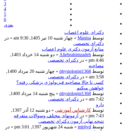
3
4
5
6
بعدی
دکترای علوم اعصاب
توسط
Manisa
» چهار شنبه 10 تیر 1405, 9:30 am » در
دکترای تخصصی
منابع آزمون دکتری علوم اعصاب
توسط
Aliebrahimzadeh
» دو شنبه 14 خرداد 1403,
4:46 pm » در
دکترای تخصصی
مصاحبه
توسط
physiologist1368
» چهار شنبه 20 مرداد 1400,
3:58 am » در
دکترای تخصصی
کسی تا حالا مصاحبه فیزیولوژی پزشکی رفته؟
خواهش میکنم
توسط
physiologist1368
» پنج شنبه 14 مرداد 1400,
7:42 am » در
دکترای تخصصی
دارو
توسط
کارشناس آموزشی
» دو شنبه 12 آذر 1397,
7:43 pm » در
آزمونهای مختلف وسوالات متفرقه
نتیجه نهایی آزمون دکترای تخصصی
توسط
mirijvd
» شنبه 24 شهریور 1397, 3:01 pm » در