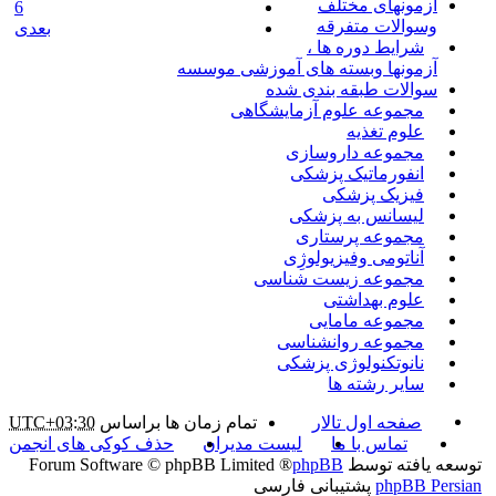
آزمونهای مختلف
6
وسوالات متفرقه
بعدی
شرایط دوره ها ،
آزمونها وبسته های آموزشی موسسه
سوالات طبقه بندی شده
مجموعه علوم آزمایشگاهی
علوم تغذیه
مجموعه داروسازی
انفورماتیک پزشکی
فیزیک پزشکی
لیسانس به پزشکی
مجموعه پرستاری
آناتومی وفیزیولوژِی
مجموعه زیست شناسی
علوم بهداشتی
مجموعه مامایی
مجموعه روانشناسی
نانوتکنولوژی پزشکی
سایر رشته ها
صفحه اول تالار
تمام زمان ها براساس
UTC+03:30
تماس با ما
لیست مدیران
حذف کوکی های انجمن
توسعه یافته توسط
phpBB
® Forum Software © phpBB Limited
phpBB Persian
پشتیبانی فارسی