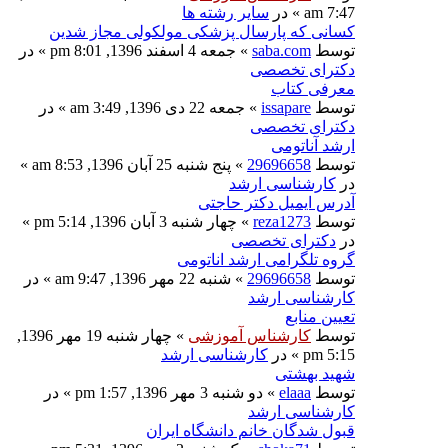
7:47 am » در
سایر رشته ها
کسانی که پارسال پزشکی مولکولی مجاز شدین
توسط
saba.com
» جمعه 4 اسفند 1396, 8:01 pm » در
دکترای تخصصی
معرفی کتاب
توسط
issapare
» جمعه 22 دی 1396, 3:49 am » در
دکترای تخصصی
ارشد آناتومی
توسط
29696658
» پنج شنبه 25 آبان 1396, 8:53 am »
در
کارشناسی ارشد
آدرس ایمیل دکتر حاجتی
توسط
reza1273
» چهار شنبه 3 آبان 1396, 5:14 pm »
در
دکترای تخصصی
گروه تلگرامی ارشد اناتومی
توسط
29696658
» شنبه 22 مهر 1396, 9:47 am » در
کارشناسی ارشد
تعیین منابع
توسط
کارشناس آموزشی
» چهار شنبه 19 مهر 1396,
5:15 pm » در
کارشناسی ارشد
شهید بهشتی
توسط
elaaa
» دو شنبه 3 مهر 1396, 1:57 pm » در
کارشناسی ارشد
قبول شدگان خانم دانشگاه ایران