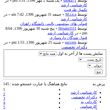
توسط
shoka71
» یک شنبه 2 مهر 1396, 5:31 pm » در
کارشناسی ارشد
تکمیل ظرفیت
توسط
M.i.n.a
» جمعه 31 شهریور 1396, 7:42 am » در
کارشناسی ارشد
قبولی های بیوشیمی بالینی دانشگاه زاهدان
توسط
Hesam1111
» پنج شنبه 30 شهریور 1396, 8:04
pm » در
کارشناسی ارشد
قبول شدگان داروسازی
توسط
success
» شنبه 25 شهریور 1396, 1:53 pm » در
دکترای تخصصی
نمایش پست ها از آخر به اول
پرش به
نتايج هماهنگ با عبارت جستجو شده : 145
1
کارشناسی ارشد
2
دکترای تخصصی
3
کاردانی به
4
کارشناسی
5