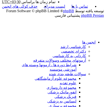
تمام زمان ها براساس
UTC+03:30
تماس با ما
لیست مدیران
حذف کوکی های انجمن
توسعه یافته توسط
phpBB
® Forum Software © phpBB Limited
phpBB Persian
پشتیبانی فارسی
انجمن ها
کارشناسی ارشد
دکترای تخصصی
کاردانی به کارشناسی
آزمونهای مختلف وسوالات متفرقه
شرایط دوره ها ، آزمونها وبسته های
آموزشی موسسه
سوالات طبقه بندی شده
مجموعه علوم آزمایشگاهی
علوم تغذیه
مجموعه داروسازی
انفورماتیک پزشکی
فیزیک پزشکی
لیسانس به پزشکی
مجموعه پرستاری