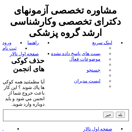
مشاوره تخصصی آزمونهای
دکترای تخصصی وکارشناسی
ارشد گروه پزشکی
لینک سریع
راهنما
ورود
ثبت نام
پست های پاسخ داده نشده
صفحه اول تالار
موضوعات فعال
حذف کوکی
های انجمن
جستجو
لیست مدیران
آيا مطمئنيد همه كوكي
ها پاك شوند ؟ اين كار
باعث خروج شما از
انجمن مي شود و بايد
دوباره وارد شويد.
صفحه اول تالار