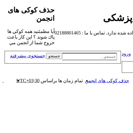
حذف کوکی های
 پزشکی
انجمن
آيا مطمئنيد همه كوكي ها
 تماس با ما : 02188801465
پاك شوند ؟ اين كار باعث
خروج شما از انجمن مي
ورود
جستجوی پیشرفته
جستجو
حذف کوکی های انجمن
تمام زمان ها براساس
UTC+03:30