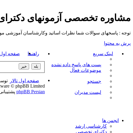
مشاوره تخصصی آزمونهای دکترا
توجه : پاسخهای سوالات شما نظرات اساتید وکارشناسان آموزشی موسسه م
پرش به محتوا
لینک سریع
راهنما
صفحه اول ت
پست های پاسخ داده نشده
موضوعات فعال
صفحه اول تالار
توسع
جستجو
tware © phpBB Limited
phpBB Persian
پشتیبان
لیست مدیران
انجمن ها
کارشناسی ارشد
دکترای تخصصی