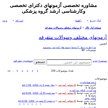
مشاوره تخصصی آزمونهای دکترای تخصصی
وکارشناسی ارشد گروه پزشکی
لینک سریع
راهنما
ثبت نام
ورود
صفحه اول تالار
آزمونهای مختلف وسوالات متفرقه
ست
آزمونهای مختلف وسوالات متفرقه
جو
انجمن
شرایط دوره ها ، آزمونها وبسته های آموزشی موسسه
موضوعات:
62
موضوع جدید
جستجوی پیشرفته
جستجو
تعداد موضوعات 226
10
…
5
4
3
2
1
موضوعات
ارشد هماتولوژی
آخرین پست توسط
کارشناس آموزشی
«
چهار شنبه 3 دی 1404, 7:08 am
پاسخ ها:
1
شرکت در کنکور سراسری
آخرین پست توسط
کارشناس آموزشی
«
سه شنبه 25 آذر 1404, 8:06 am
پاسخ ها:
1
کنکور مجدد
آخرین پست توسط
کارشناس آموزشی
«
دو شنبه 17 شهریور 1404, 6:36 pm
پاسخ ها:
59
6
5
4
3
2
1
کارشناسی ارشد