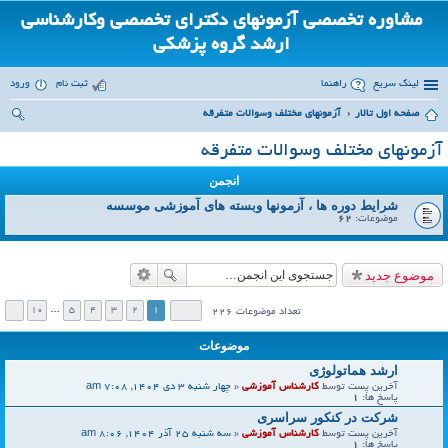
مشاوره تخصصی آزمونهای دکترای تخصصی وکارشناسی
ارشد گروه پزشکی
لینک سریع
راهنما
ثبت نام
ورود
صفحه اول تالار
آزمونهای مختلف وسوالات متفرقه
ست
آزمونهای مختلف وسوالات متفرقه
جو
انجمن
شرایط دوره ها ، آزمونها وبسته های آموزشی موسسه
موضوعات:
62
موضوع جدید
10
…
5
4
3
2
1
تعداد موضوعات 226
موضوعات
ارشد هماتولوژی
آخرین پست توسط
کارشناس آموزشی
«
چهار شنبه 3 دی 1404, 7:08 am
پاسخ ها:
1
شرکت در کنکور سراسری
آخرین پست توسط
کارشناس آموزشی
«
سه شنبه 25 آذر 1404, 8:06 am
پاسخ ها:
1