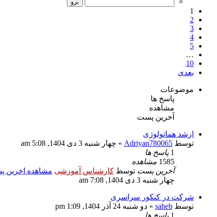
1
2
3
4
5
…
10
بعدی
موضوعات
پاسخ ها
مشاهده
آخرین پست
ارشد هماتولوژی
توسط
Adriyan780065
» چهار شنبه 3 دی 1404, 5:08 am
1
پاسخ ها
1585
مشاهده
آخرین پست
توسط
کارشناس آموزشی
مشاهده اخرین 
چهار شنبه 3 دی 1404, 7:08 am
شرکت در کنکور سراسری
توسط
saheb
» دو شنبه 24 آذر 1404, 1:09 pm
1
پاسخ ها