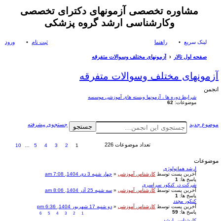
مشاوره تخصصی آزمونهای دکترای تخصصی
وکارشناسی ارشد گروه پزشکی
لینک سریع
راهنما
ثبت نام
ورود
صفحه اول تالار
آزمونهای مختلف وسوالات متفرقه
ست
آزمونهای مختلف وسوالات متفرقه
جو
انجمن
شرایط دوره ها ، آزمونها وبسته های آموزشی موسسه
موضوعات:
62
موضوع جدید
جستجوی پیشرفته
جستجو
تعداد موضوعات 226
10
…
5
4
3
2
1
موضوعات
ارشد هماتولوژی
آخرین پست توسط
کارشناس آموزشی
«
چهار شنبه 3 دی 1404, 7:08 am
پاسخ ها:
1
شرکت در کنکور سراسری
آخرین پست توسط
کارشناس آموزشی
«
سه شنبه 25 آذر 1404, 8:06 am
پاسخ ها:
1
کنکور مجدد
آخرین پست توسط
کارشناس آموزشی
«
دو شنبه 17 شهریور 1404, 6:36 pm
پاسخ ها:
59
6
5
4
3
2
1
کارشناسی ارشد