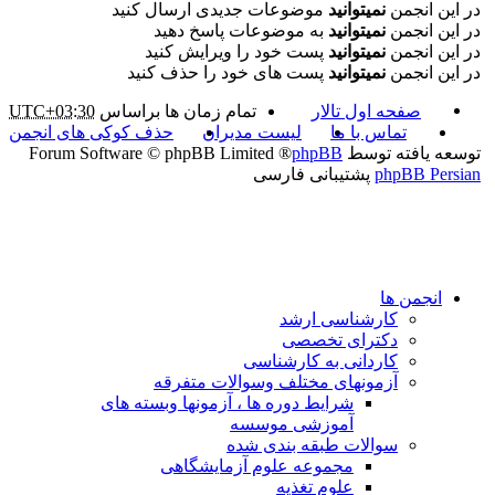
در این انجمن
نمیتوانید
موضوعات جدیدی ارسال کنید
در این انجمن
نمیتوانید
به موضوعات پاسخ دهید
در این انجمن
نمیتوانید
پست خود را ویرایش کنید
در این انجمن
نمیتوانید
پست های خود را حذف کنید
صفحه اول تالار
تمام زمان ها براساس
UTC+03:30
تماس با ما
لیست مدیران
حذف کوکی های انجمن
توسعه یافته توسط
phpBB
® Forum Software © phpBB Limited
phpBB Persian
پشتیبانی فارسی
انجمن ها
کارشناسی ارشد
دکترای تخصصی
کاردانی به کارشناسی
آزمونهای مختلف وسوالات متفرقه
شرایط دوره ها ، آزمونها وبسته های
آموزشی موسسه
سوالات طبقه بندی شده
مجموعه علوم آزمایشگاهی
علوم تغذیه