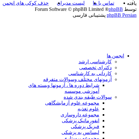
تماس با ما
لیست مدیران
حذف کوکی های انجمن
یافته
توسط
phpBB
® Forum Software © phpBB Limited
phpBB Persian
پشتیبانی فارسی
انجمن ها
کارشناسی ارشد
دکترای تخصصی
کاردانی به کارشناسی
آزمونهای مختلف وسوالات متفرقه
شرایط دوره ها ، آزمونها وبسته های
آموزشی موسسه
سوالات طبقه بندی شده
مجموعه علوم آزمایشگاهی
علوم تغذیه
مجموعه داروسازی
انفورماتیک پزشکی
فیزیک پزشکی
لیسانس به پزشکی
مجموعه پرستاری