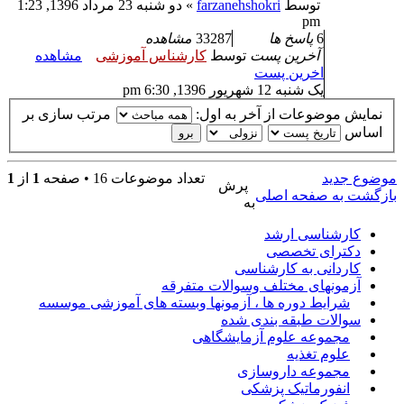
توسط
farzanehshokri
» دو شنبه 23 مرداد 1396, 1:23
pm
6
پاسخ ها
33287
مشاهده
آخرین پست
توسط
کارشناس آموزشی
مشاهده
اخرین پست
یک شنبه 12 شهریور 1396, 6:30 pm
نمایش موضوعات از آخر به اول:
مرتب سازی بر
اساس
موضوع جدید
تعداد موضوعات 16 • صفحه
1
از
1
پرش
بازگشت به صفحه اصلی
به
کارشناسی ارشد
دکترای تخصصی
کاردانی به کارشناسی
آزمونهای مختلف وسوالات متفرقه
شرایط دوره ها ، آزمونها وبسته های آموزشی موسسه
سوالات طبقه بندی شده
مجموعه علوم آزمایشگاهی
علوم تغذیه
مجموعه داروسازی
انفورماتیک پزشکی