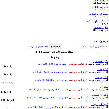
علوم بهداشتی
موضوعات:
15
مجموعه مامایی
موضوعات:
2
مجموعه روانشناسی
موضوعات:
1
نانوتکنولوژی پزشکی
موضوعات:
6
سایر رشته ها
موضوعات:
32
موضوع جدید
جستجو
جستجوی پیشرفته
تعداد موضوعات 16 • صفحه
1
از
1
موضوعات
دکترا تخصصی
آخرین پست توسط
کارشناس آموزشی
«
شنبه 1 آذر 1404, 8:49 am
پاسخ ها:
3
کنکورمجدد
آخرین پست توسط
کارشناس آموزشی
«
چهار شنبه 7 آذر 1403, 8:43 pm
پاسخ ها:
3
انتخاب رشته
آخرین پست توسط
کارشناس آموزشی
«
جمعه 5 مرداد 1403, 5:28 am
پاسخ ها:
11
2
1
مشاوره
آخرین پست توسط
کارشناس آموزشی
«
سه شنبه 5 اردیبهشت 1402, 7:23 am
پاسخ ها:
5
دکتری تخصصی
آخرین پست توسط
کارشناس آموزشی
«
چهار شنبه 24 فروردین 1401, 7:31 am
پاسخ ها:
315
32
31
30
29
…
1
کارشناسی ارشد
آخرین پست توسط
کارشناس آموزشی
«
دو شنبه 15 فروردین 1401, 7:49 am