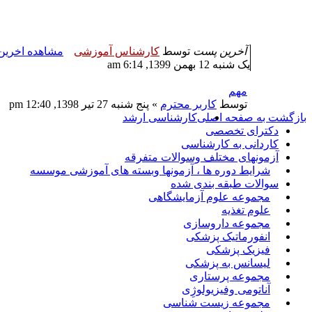
آخرین پست
توسط
کارشناس آموزشی
مشاهده اخری
یک شنبه 12 بهمن 1399, 6:14 am
مهم
توسط
کاربر محترم
» پنج شنبه 27 تیر 1398, 12:40 pm
بازگشت به صفحه اصلی
کارشناسی ارشد
دکترای تخصصی
کاردانی به کارشناسی
آزمونهای مختلف وسوالات متفرقه
شرایط دوره ها ، آزمونها وبسته های آموزشی موسسه
سوالات طبقه بندی شده
مجموعه علوم آزمایشگاهی
علوم تغذیه
مجموعه داروسازی
انفورماتیک پزشکی
فیزیک پزشکی
لیسانس به پزشکی
مجموعه پرستاری
آناتومی وفیزیولوژِی
مجموعه زیست شناسی