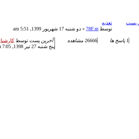
ن پست
تغذیه
توسط
78F.m
» دو شنبه 17 شهریور 1399, 5:51 am
1
پاسخ ها
26666
مشاهده
آخرین پست
توسط
کارشنا
پنج شنبه 27 تیر 1398, 7:05 pm