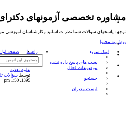
مشاوره تخصصی آزمونهای دکترا
توجه : پاسخهای سوالات شما نظرات اساتید وکارشناسان آموزشی موسسه م
پرش به محتوا
لینک سریع
راهنما
صفحه اول ت
پست های پاسخ داده نشده
موضوعات فعال
علوم تغذیه
توسط
سؤالات تل
جستجو
1395, 1:50 pm
لیست مدیران