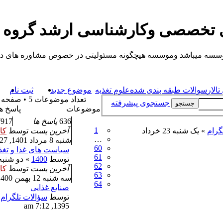
ی تخصصی وکارشناسی ارشد گروه
یباشد وموسسه هیچگونه مسئولیتی در خصوص مشاوره های داده شده ندارد.
الار
سوالات طبقه بندی شده
علوم تغذیه
موضوع جدید
ثبت نام
تعداد موضوعات 5 • صفحه
جستجوی پیشرفته
جستجو
موضوعات
پاسخ ه
636
پاسخ ها
7917
1
گرام
» یک شنبه 23 خرداد
آخرین پست
توسط
کا
…
شنبه 8 مرداد 1401, 6:27 am
60
سیاست های غذا و تغذ
61
توسط
1400
» دو شنبه 11 بهمن 1400, 11:41
62
آخرین پست
توسط
کا
63
سه شنبه 12 بهمن 1400, 7:22 am
64
صنایع غذایی
توسط
سؤالات تلگرام
1395, 7:12 am