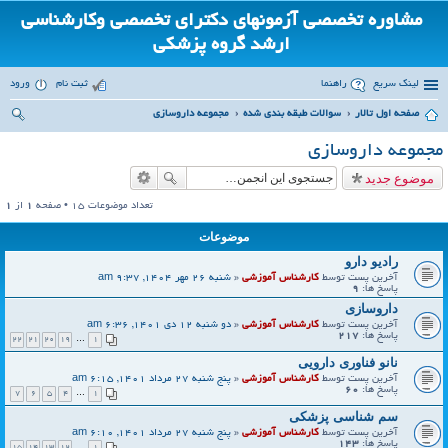
مشاوره تخصصی آزمونهای دکترای تخصصی وکارشناسی
ارشد گروه پزشکی
لینک سریع
راهنما
ثبت نام
ورود
صفحه اول تالار
سوالات طبقه بندی شده
مجموعه داروسازی
ست
مجموعه داروسازی
جو
موضوع جدید
تعداد موضوعات 15 • صفحه
1
از
1
موضوعات
رادیو دارو
آخرین پست توسط
کارشناس آموزشی
«
شنبه 26 مهر 1404, 9:37 am
پاسخ ها:
9
داروسازی
آخرین پست توسط
کارشناس آموزشی
«
دو شنبه 12 دی 1401, 6:36 am
پاسخ ها:
217
22
21
20
19
…
1
نانو فناوری دارویی
آخرین پست توسط
کارشناس آموزشی
«
پنج شنبه 27 مرداد 1401, 6:15 am
پاسخ ها:
60
7
6
5
4
…
1
سم شناسی پزشکی
آخرین پست توسط
کارشناس آموزشی
«
پنج شنبه 27 مرداد 1401, 6:10 am
پاسخ ها:
143
15
14
13
12
…
1