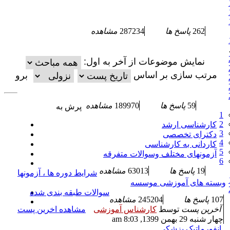
262
پاسخ ها
287234
مشاهده
نمایش موضوعات از آخر به اول:
مرتب سازی بر اساس
59
پاسخ ها
189970
مشاهده
پرش به
1
2
کارشناسی ارشد
3
دکترای تخصصی
4
کاردانی به کارشناسی
5
آزمونهای مختلف وسوالات متفرقه
6
19
پاسخ ها
63013
مشاهده
شرایط دوره ها ، آزمونها
وبسته های آموزشی موسسه
سوالات طبقه بندی شده
107
پاسخ ها
245204
مشاهده
آخرین پست
توسط
کارشناس آموزشی
مشاهده اخرین پست
چهار شنبه 29 بهمن 1399, 8:03 am
انفورماتیک پزشکی