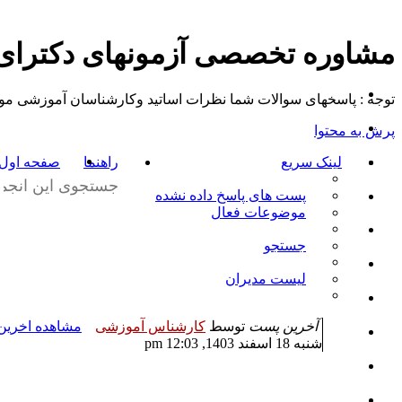
مشاوره تخصصی آزمونهای دکترا
توجه : پاسخهای سوالات شما نظرات اساتید وکارشناسان آموزشی موسسه م
پرش به محتوا
لینک سریع
راهنما
صفحه اول ت
پست های پاسخ داده نشده
موضوعات فعال
جستجو
لیست مدیران
آخرین پست
توسط
کارشناس آموزشی
مشاهده اخری
شنبه 18 اسفند 1403, 12:03 pm