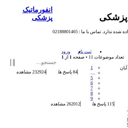
انفورماتیک
 پزشکی
پزشکی
 تماس با ما : 02188801465
ثبت نام
ورود
تعداد موضوعات 11 • صفحه
1
از
1
1
 یک شنبه 30 آبان
84
پاسخ ها
232924
مشاهده
…
5
6
7
8
9
115
پاسخ ها
262012
مشاهده