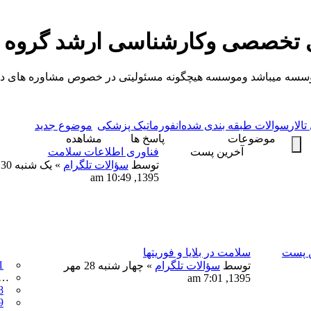
ی تخصصی وکارشناسی ارشد گروه
یباشد وموسسه هیچگونه مسئولیتی در خصوص مشاوره های داده شده ندارد.
الار
سوالات طبقه بندی شده
انفورماتیک پزشکی
موضوع جدید
موضوعات
پاسخ ها
مشاهده
آخرین پست
فناوری اطلاعات سلامت
توسط
سؤالات تلگرام
»
1395, 10:49 am
ن پست
سلامت در بلایا و فوریتها
1
توسط
سؤالات تلگرام
» چهار شنبه 28 مهر
…
1395, 7:01 am
8
9