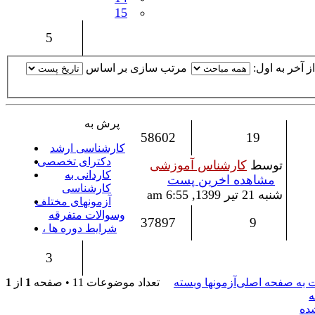
15
5
 آخر به اول:
مرتب سازی بر اساس
پرش به
58602
19
کارشناسی ارشد
دکترای تخصصی
توسط
کارشناس آموزشی
کاردانی به
مشاهده اخرین پست
کارشناسی
شنبه 21 تیر 1399, 6:55 am
آزمونهای مختلف
وسوالات متفرقه
37897
9
شرایط دوره ها ،
3
 به صفحه اصلی
آزمونها وبسته
تعداد موضوعات 11 • صفحه
1
از
1
ه
ده