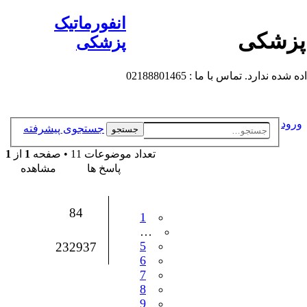
انفورماتیک
 پزشکی
پزشکی
 تماس با ما : 02188801465
ورود
جستجوی پیشرفته
جستجو
تعداد موضوعات 11 • صفحه
1
از
1
پاسخ ها
مشاهده
84
1
…
5
232937
6
7
8
9