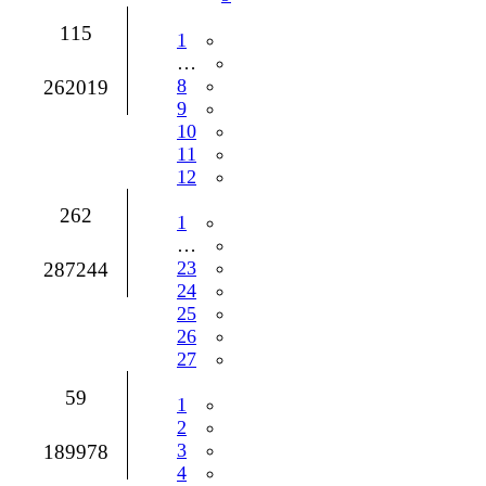
115
1
…
8
262019
9
10
11
12
262
1
…
23
287244
24
25
26
27
59
1
2
3
189978
4