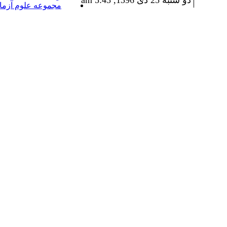
دو شنبه 25 دی 1396, 5:43 am
مجموعه علوم آزما