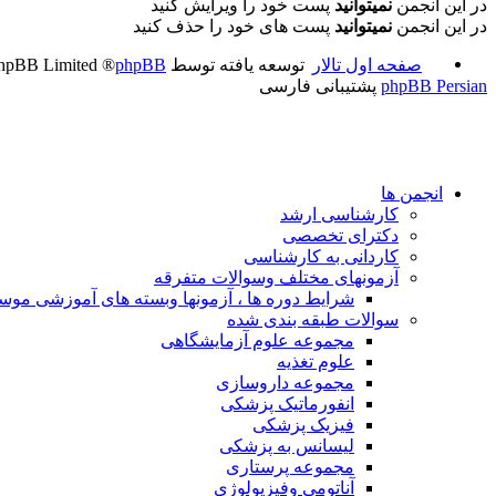
در این انجمن
نمیتوانید
پست خود را ویرایش کنید
در این انجمن
نمیتوانید
پست های خود را حذف کنید
صفحه اول تالار
توسعه یافته توسط
phpBB
® Forum Software © phpBB Limited
phpBB Persian
پشتیبانی فارسی
انجمن ها
کارشناسی ارشد
دکترای تخصصی
کاردانی به کارشناسی
آزمونهای مختلف وسوالات متفرقه
شرایط دوره ها ، آزمونها وبسته های آموزشی مو
سوالات طبقه بندی شده
مجموعه علوم آزمایشگاهی
علوم تغذیه
مجموعه داروسازی
انفورماتیک پزشکی
فیزیک پزشکی
لیسانس به پزشکی
مجموعه پرستاری
آناتومی وفیزیولوژِی