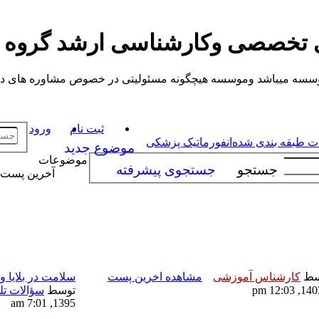
ی تخصصی وکارشناسی ارشد گروه
یباشد وموسسه هیچگونه مسئولیتی در خصوص مشاوره های داده شده ندارد.
ثبت نام
ورود
ت طبقه بندی شده
انفورماتیک پزشکی
موضوع جدید
موضوعات
جستجو
جستجوی پیشرفته
آخرین پست
سط
کارشناس آموزشی
مشاهده اخرین پست
سلامت در بلایا و 
توسط
سؤالات تل
1395, 7:01 am