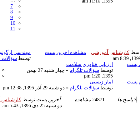
…
1395, 11:10 am
7
8
9
10
11
وسط
کارشناس آموزشی
مشاهده اخرین پست
مهندسی ارگونو
توسط
سؤالات ت
ن پست
ارزیابی فناوری سلامت
توسط
سؤالات تلگرام
» چهار شنبه 27 بهمن
1395, 1:20 pm
ن پست
آمار زیستی
توسط
سؤالات تلگرام
» دو شنبه 29 آذر 1395, 12:38 pm
3
پاسخ ها
24871
مشاهده
آخرین پست
توسط
کارشناس 
دو شنبه 25 دی 1396, 5:43 am