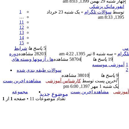
چهار شنبه 29 بهمن 1399, 8:03 am
انفورماتیک پزشکی
1
توسط
سؤالات تلگرام
» یک شنبه 23 خرداد
…
1395, 8:33 am
11
12
13
14
15
می
5
پاسخ ها
شرایط
لگرام
» سه شنبه 8 تیر 1395, 4:22 am
28203
مشاهده
دوره
19
پاسخ ها
58704
مشاهده
ها ، آزمونها وبسته های
1
آموزشی موسسه
2
سوالات طبقه بندی شده
9
پاسخ ها
38010
مشاهده
آخرین پست
توسط
کارشناس آموزشی
مشاهده اخرین پست
یک شنبه 1 مهر 1397, 6:00 pm
آموزشی
مشاهده اخرین پست
مجموعه
موضوع جدید
تعداد موضوعات 11 • صفحه
1
از
1