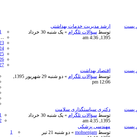
ن پست
ارشد مدیریت خدمات بهداشتی
1
توسط
سؤالات تلگرام
» یک شنبه 30 خرداد
…
1395, 4:36 am
23
24
25
26
27
ن پست
اقتصاد بهداشت
توسط
سؤالات تلگرام
» دو شنبه 29 شهریور 1395,
12:06 pm
ن پست
دکتری سیاستگذاری سلامت
1
توسط
سؤالات تلگرام
» یک شنبه 30 خرداد
2
1395, 4:35 am
ن پست
مهندسی پزشکی
1
توسط
mohsenjam
» دو شنبه 21 تیر