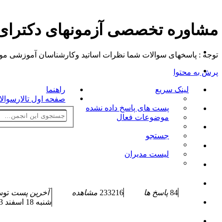
مشاوره تخصصی آزمونهای دکترا
توجه : پاسخهای سوالات شما نظرات اساتید وکارشناسان آموزشی موسسه م
پرش به محتوا
لینک سریع
راهنما
صفحه اول تالار
سوالا
پست های پاسخ داده نشده
موضوعات فعال
جستجو
لیست مدیران
84
پاسخ ها
233216
مشاهده
آخرین پست
تو
شنبه 18 اسفند 1403, 12:03 pm