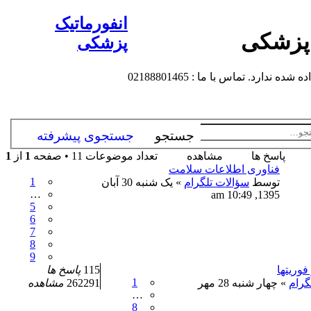
انفورماتیک
 پزشکی
پزشکی
 تماس با ما : 02188801465
جستجو
جستجوی پیشرفته
پاسخ ها
مشاهده
تعداد موضوعات 11 • صفحه
1
از
1
فناوری اطلاعات سلامت
1
توسط
سؤالات تلگرام
» یک شنبه 30 آبان
…
1395, 10:49 am
5
6
7
8
9
فوریتها
115
پاسخ ها
1
گرام
» چهار شنبه 28 مهر
262291
مشاهده
…
8