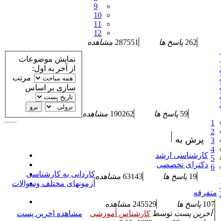
9
10
11
12
262
پاسخ ها
287551
مشاهده
نمایش موضوعات
از آخر به اول:
مرتب
سازی بر اساس
59
پاسخ ها
190262
مشاهده
1
2
پرش به
3
4
کارشناسی ارشد
5
دکترای تخصصی
6
کاردانی به کارشناسی
19
پاسخ ها
63143
مشاهده
آزمونهای مختلف وسوالات
متفرقه
107
پاسخ ها
245529
مشاهده
آخرین پست
توسط
کارشناس آموزشی
مشاهده اخرین پست