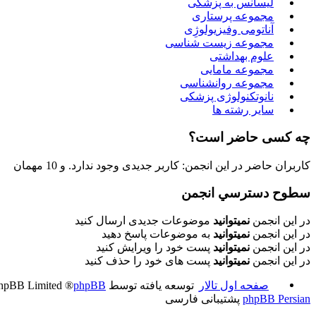
لیسانس به پزشکی
مجموعه پرستاری
آناتومی وفیزیولوژِی
مجموعه زیست شناسی
علوم بهداشتی
مجموعه مامایی
مجموعه روانشناسی
نانوتکنولوژی پزشکی
سایر رشته ها
چه کسی حاضر است؟
کاربران حاضر در این انجمن: کاربر جدیدی وجود ندارد. و 10 مهمان
سطوح دسترسي انجمن
در این انجمن
نمیتوانید
موضوعات جدیدی ارسال کنید
در این انجمن
نمیتوانید
به موضوعات پاسخ دهید
در این انجمن
نمیتوانید
پست خود را ویرایش کنید
در این انجمن
نمیتوانید
پست های خود را حذف کنید
صفحه اول تالار
توسعه یافته توسط
phpBB
® Forum Software © phpBB Limited
phpBB Persian
پشتیبانی فارسی