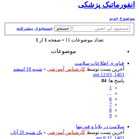
انفورماتیک پزشکی
موضوع جدید
جستجوی پیشرفته
جستجو
تعداد موضوعات 11 • صفحه
1
از
1
موضوعات
فناوری اطلاعات سلامت
آخرین پست توسط
کارشناس آموزشی
«
شنبه 18 اسفند
1403, 12:03 pm
پاسخ ها:
84
1
…
6
7
8
9
سلامت در بلایا و فوریتها
آخرین پست توسط
کارشناس آموزشی
«
یک شنبه 20 آبان
1403, 8:32 am