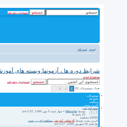
جستجو
جستجوی پیشرفته
ورود
ثبت نام
شرایط دوره ها ، آزمونها وبسته های آمو
موضوع جدید
جستجو
جستجوی پیشرفته
تعداد موضوعات 62
3
2
1
موضوعات
پاسخ ها
مشاهده
آخرین پست
بسته اموزشي
توسط
Nilooofar
» چهار شنبه 5 مهر 1396, 2:02 pm
2
1
15
پاسخ ها
62885
مشاهده
آخرین پست
توسط
کارشناس آموزشی
مشاهده اخرین پست
پنج شنبه 20 شهریور 1399, 4:27 pm
فووووووووووووووووووووووووووری