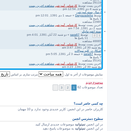
26119
مشاهده
آخرین پست
توسط
کارشناس آموزشی
مشاهده اخرین پست
دو شنبه 4 دی 1391, 12:54 pm
ارسال بسته آموزشی
توسط
Daryazadehs
» جمعه 1 دی 1391, 12:01 pm
1
پاسخ ها
22985
مشاهده
آخرین پست
توسط
کارشناس آموزشی
مشاهده اخرین پست
شنبه 2 دی 1391, 7:54 am
بسته انفورماتیک
توسط
sara67
» دو شنبه 22 آبان 1391, 4:01 pm
2
1
11
پاسخ ها
46665
مشاهده
آخرین پست
توسط
کارشناس آموزشی
مشاهده اخرین پست
پنج شنبه 30 آذر 1391, 3:47 am
اشکال در کلید سوالات
توسط
sara67
» جمعه 3 آذر 1391, 5:05 pm
7
پاسخ ها
35141
مشاهده
آخرین پست
توسط
کارشناس آموزشی
مشاهده اخرین پست
پنج شنبه 30 آذر 1391, 3:23 am
نمایش موضوعات از آخر به اول:
مرتب سازی بر اساس
موضوع جدید
تعداد موضوعات 62
3
2
1
چه کسی حاضر است؟
کاربران حاضر در این انجمن: کاربر جدیدی وجود ندارد. و 10 مهمان
سطوح دسترسي انجمن
در این انجمن
نمیتوانید
موضوعات جدیدی ارسال کنید
در این انجمن
نمیتوانید
به موضوعات پاسخ دهید