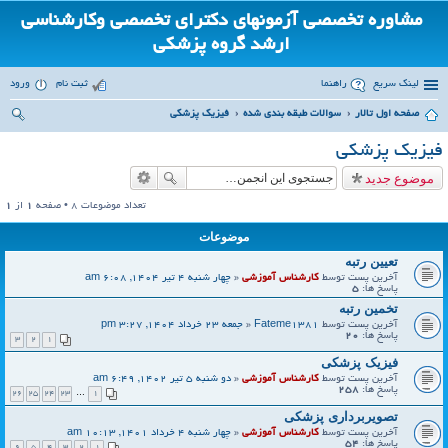
مشاوره تخصصی آزمونهای دکترای تخصصی وکارشناسی
ارشد گروه پزشکی
لینک سریع
راهنما
ثبت نام
ورود
صفحه اول تالار
سوالات طبقه بندی شده
فیزیک پزشکی
ست
فیزیک پزشکی
جو
موضوع جدید
تعداد موضوعات 8 • صفحه
1
از
1
موضوعات
تعیین رتبه
آخرین پست توسط
کارشناس آموزشی
«
چهار شنبه 4 تیر 1404, 6:08 am
پاسخ ها:
5
تخمین رتبه
آخرین پست توسط
Fateme1381
«
جمعه 23 خرداد 1404, 3:27 pm
پاسخ ها:
20
3
2
1
فیزیک پزشکی
آخرین پست توسط
کارشناس آموزشی
«
دو شنبه 5 تیر 1402, 6:49 am
پاسخ ها:
258
26
25
24
23
…
1
تصویربرداری پزشکی
آخرین پست توسط
کارشناس آموزشی
«
چهار شنبه 4 خرداد 1401, 10:13 am
پاسخ ها:
54
6
5
4
3
2
1