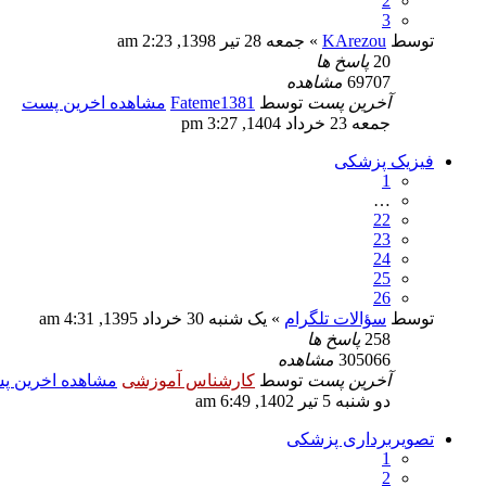
2
3
توسط
KArezou
» جمعه 28 تیر 1398, 2:23 am
20
پاسخ ها
69707
مشاهده
آخرین پست
توسط
Fateme1381
مشاهده اخرین پست
جمعه 23 خرداد 1404, 3:27 pm
فیزیک پزشکی
1
…
22
23
24
25
26
توسط
سؤالات تلگرام
» یک شنبه 30 خرداد 1395, 4:31 am
258
پاسخ ها
305066
مشاهده
آخرین پست
توسط
کارشناس آموزشی
مشاهده اخرین 
دو شنبه 5 تیر 1402, 6:49 am
تصویربرداری پزشکی
1
2