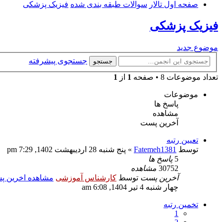
صفحه اول تالار
سوالات طبقه بندی شده
فیزیک پزشکی
فیزیک پزشکی
موضوع جدید
جستجوی پیشرفته
جستجو
تعداد موضوعات 8 • صفحه
1
از
1
موضوعات
پاسخ ها
مشاهده
آخرین پست
تعیین رتبه
توسط
Fatemeh1381
» پنج شنبه 28 اردیبهشت 1402, 7:29 pm
5
پاسخ ها
30752
مشاهده
آخرین پست
توسط
کارشناس آموزشی
مشاهده اخرین 
چهار شنبه 4 تیر 1404, 6:08 am
تخمین رتبه
1