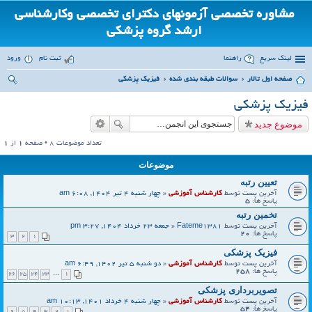
مشاوره تخصصی آزمونهای دکترای تخصصی وکارشناسی
ارشد گروه پزشکی
لینک سریع
راهنما
ثبت نام
ورود
صفحه اول تالار
سوالات طبقه بندی شده
فیزیک پزشکی
ست
فیزیک پزشکی
جو
موضوع جدید
تعداد موضوعات 8 • صفحه
1
از
1
موضوعات
تعیین رتبه
آخرین پست توسط
کارشناس آموزشی
«
چهار شنبه 4 تیر 1404, 6:08 am
پاسخ ها:
5
تخمین رتبه
آخرین پست توسط
Fateme1381
«
جمعه 23 خرداد 1404, 3:27 pm
پاسخ ها:
20
3
2
1
فیزیک پزشکی
آخرین پست توسط
کارشناس آموزشی
«
دو شنبه 5 تیر 1402, 6:49 am
پاسخ ها:
258
26
25
24
23
…
1
تصویربرداری پزشکی
آخرین پست توسط
کارشناس آموزشی
«
چهار شنبه 4 خرداد 1401, 10:13 am
پاسخ ها:
54
6
5
4
3
2
1