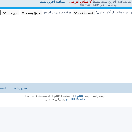
23
مشاهده
آخرین پست
توسط
کارشناس آموزشی
مشاهده اخرین پست
پنج شنبه 3 تیر 1395, 8:40 am
ش موضوعات از آخر به اول:
مرتب سازی بر اساس
تماس با ما
لیست
توسعه یافته توسط
phpBB
® Forum Software © phpBB Limited
phpBB Persian
پشتیبانی فارسی