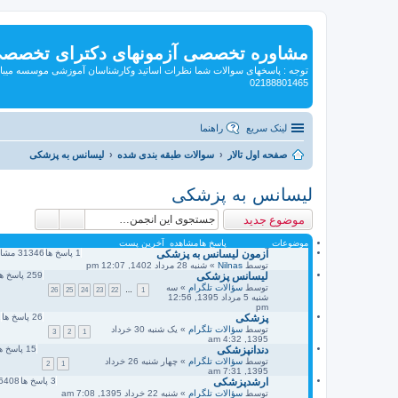
مشاوره تخصصی آزمونهای دکترای تخصص
توجه : پاسخهای سوالات شما نظرات اساتید وکارشناسان آموزشی موسسه میبا
02188801465
لینک سریع
راهنما
صفحه اول تالار
سوالات طبقه بندی شده
لیسانس به پزشکی
لیسانس به پزشکی
موضوع جدید
موضوعات
پاسخ ها
مشاهده
آخرین پست
آزمون لیسانس به پزشکی
1
پاسخ ها
31346
مشاه
توسط
Nilnas
» شنبه 28 مرداد 1402, 12:07 pm
لیسانس پزشکی
259
پاسخ ها
توسط
سؤالات تلگرام
» سه
26
25
24
23
22
…
1
شنبه 5 مرداد 1395, 12:56
pm
پزشکی
26
پاسخ ها
2
توسط
سؤالات تلگرام
» یک شنبه 30 خرداد
3
2
1
1395, 4:32 am
دندانپزشکی
15
پاسخ ه
توسط
سؤالات تلگرام
» چهار شنبه 26 خرداد
2
1
1395, 7:31 am
ارشدپزشکی
3
پاسخ ها
6408
توسط
سؤالات تلگرام
» شنبه 22 خرداد 1395, 7:08 am