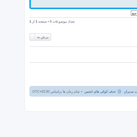
تعداد موضوعات 6 • صفحه
1
از
1
پرش به
 مدیران
حذف کوکی های انجمن
تمام زمان ها براساس
UTC+03:30