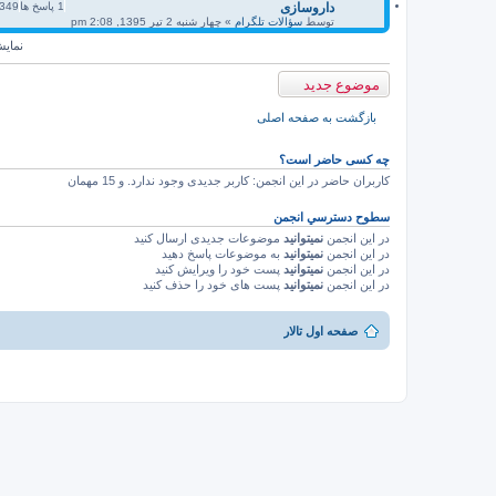
داروسازى
1
پاسخ ها
349
توسط
سؤالات تلگرام
» چهار شنبه 2 تیر 1395, 2:08 pm
نمای
موضوع جدید
بازگشت به صفحه اصلی
چه کسی حاضر است؟
کاربران حاضر در این انجمن: کاربر جدیدی وجود ندارد. و 15 مهمان
سطوح دسترسي انجمن
در این انجمن
نمیتوانید
موضوعات جدیدی ارسال کنید
در این انجمن
نمیتوانید
به موضوعات پاسخ دهید
در این انجمن
نمیتوانید
پست خود را ویرایش کنید
در این انجمن
نمیتوانید
پست های خود را حذف کنید
صفحه اول تالار