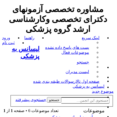
مشاوره تخصصی آزمونهای
دکترای تخصصی وکارشناسی
ارشد گروه پزشکی
لینک سریع
راهنما
ورود
ثبت نام
پست های پاسخ داده نشده
لیسانس به
موضوعات فعال
پزشکی
جستجو
لیست مدیران
صفحه اول تالار
سوالات طبقه بندی شده
لیسانس به پزشکی
موضوع جدید
جستجوی پیشرفته
جستجو
موضوعات
تعداد موضوعات 6 • صفحه
1
از
1