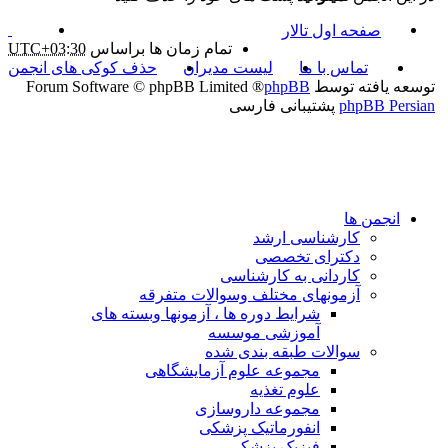
صفحه اول تالار
تمام زمان ها براساس
UTC+03:30
تماس با ما
لیست مدیران
حذف کوکی های انجمن
توسعه یافته توسط
phpBB
® Forum Software © phpBB Limited
phpBB Persian
پشتیبانی فارسی
انجمن ها
کارشناسی ارشد
دکترای تخصصی
کاردانی به کارشناسی
آزمونهای مختلف وسوالات متفرقه
شرایط دوره ها ، آزمونها وبسته های
آموزشی موسسه
سوالات طبقه بندی شده
مجموعه علوم آزمایشگاهی
علوم تغذیه
مجموعه داروسازی
انفورماتیک پزشکی
فیزیک پزشکی