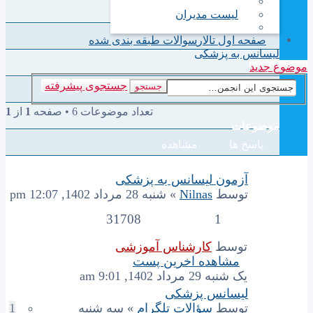
لیست مدیران
صفحه اول تالار
سوالات طبقه بندی شده
لیسانس به پزشکی
موضوع جدید
جستجوی پیشرفته
جستجو
تعداد موضوعات 6 • صفحه
1
از
1
موضوعات
پاسخ ها
مشاهده
آخرین پست
آزمون لیسانس به پزشکی
توسط
Nilnas
» شنبه 28 مرداد 1402, 12:07 pm
31708
1
توسط
کارشناس آموزشی
مشاهده اخرین پست
یک شنبه 29 مرداد 1402, 9:01 am
لیسانس پزشکی
توسط
سؤالات تلگرام
» سه شنبه
1