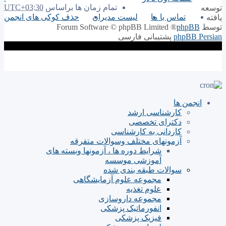
تمام زمان ها براساس
UTC+03:30
توسعه
تماس با ما
لیست مدیران
حذف کوکی های انجمن
یافته
توسط
phpBB
® Forum Software © phpBB Limited
phpBB Persian
پشتیبانی فارسی
انجمن ها
کارشناسی ارشد
دکترای تخصصی
کاردانی به کارشناسی
آزمونهای مختلف وسوالات متفرقه
شرایط دوره ها ، آزمونها وبسته های
آموزشی موسسه
سوالات طبقه بندی شده
مجموعه علوم آزمایشگاهی
علوم تغذیه
مجموعه داروسازی
انفورماتیک پزشکی
فیزیک پزشکی