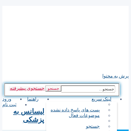
مشاوره تخصصی آزمونهای
دکترای تخصصی وکارشناسی
ارشد گروه پزشکی
توجه : پاسخهای سوالات شما نظرات اساتید وکارشناسان آموزشی
موسسه میباشد وموسسه هیچگونه مسئولیتی در خصوص مشاوره
های داده شده ندارد. تماس با ما : 02188801465
پرش به محتوا
جستجوی پیشرفته
جستجو
لینک سریع
راهنما
ورود
ثبت نام
پست های پاسخ داده نشده
لیسانس به
موضوعات فعال
پزشکی
جستجو