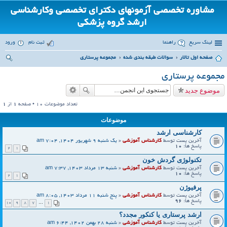
مشاوره تخصصی آزمونهای دکترای تخصصی وکارشناسی
ارشد گروه پزشکی
لینک سریع
راهنما
ثبت نام
ورود
صفحه اول تالار
سوالات طبقه بندی شده
مجموعه پرستاری
ست
مجموعه پرستاری
جو
موضوع جدید
تعداد موضوعات 10 • صفحه
1
از
1
موضوعات
کارشناسی ارشد
آخرین پست توسط
کارشناس آموزشی
«
یک شنبه 9 شهریور 1404, 7:04 am
پاسخ ها:
10
2
1
تکنولوژی گردش خون
آخرین پست توسط
کارشناس آموزشی
«
شنبه 13 مرداد 1403, 7:37 am
پاسخ ها:
10
2
1
پرفیوژن
آخرین پست توسط
کارشناس آموزشی
«
پنج شنبه 11 مرداد 1403, 8:05 am
پاسخ ها:
96
10
9
8
7
…
1
ارشد پرستاری یا کنکور مجدد؟
آخرین پست توسط
کارشناس آموزشی
«
شنبه 28 بهمن 1402, 6:44 am