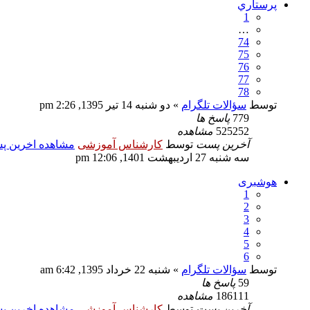
پرستاري
1
…
74
75
76
77
78
توسط
سؤالات تلگرام
» دو شنبه 14 تیر 1395, 2:26 pm
779
پاسخ ها
525252
مشاهده
آخرین پست
توسط
کارشناس آموزشی
مشاهده اخرین 
سه شنبه 27 اردیبهشت 1401, 12:06 pm
هوشبری
1
2
3
4
5
6
توسط
سؤالات تلگرام
» شنبه 22 خرداد 1395, 6:42 am
59
پاسخ ها
186111
مشاهده
آخرین پست
توسط
کارشناس آموزشی
مشاهده اخرین 