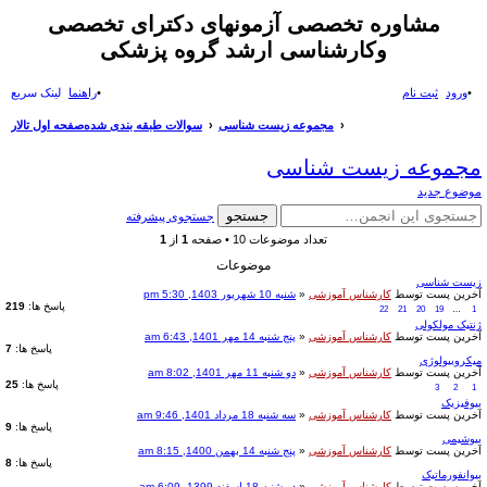
مشاوره تخصصی آزمونهای دکترای تخصصی
وکارشناسی ارشد گروه پزشکی
ورود
ثبت نام
راهنما
لینک سریع
ج
مجموعه زیست شناسی
سوالات طبقه بندی شده
صفحه اول تالار
ست
مجموعه زیست شناسی
جو
موضوع جدید
جستجو
جستجوی پیشرفته
تعداد موضوعات 10 • صفحه
1
از
1
موضوعات
زیست شناسی
آخرین پست توسط
کارشناس آموزشی
«
شنبه 10 شهریور 1403, 5:30 pm
پاسخ ها:
219
22
21
20
19
…
1
ژنتیک مولکولی
آخرین پست توسط
کارشناس آموزشی
«
پنج شنبه 14 مهر 1401, 6:43 am
پاسخ ها:
7
میکروبیولوژی
آخرین پست توسط
کارشناس آموزشی
«
دو شنبه 11 مهر 1401, 8:02 am
پاسخ ها:
25
3
2
1
بیوفیزیک
آخرین پست توسط
کارشناس آموزشی
«
سه شنبه 18 مرداد 1401, 9:46 am
پاسخ ها:
9
بیوشیمی
آخرین پست توسط
کارشناس آموزشی
«
پنج شنبه 14 بهمن 1400, 8:15 am
پاسخ ها:
8
بیوانفورماتیک
آخرین پست توسط
کارشناس آموزشی
«
دو شنبه 18 اسفند 1399, 6:09 am