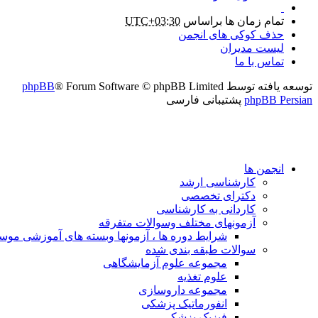
تمام زمان ها براساس
UTC+03:30
حذف کوکی های انجمن
لیست مدیران
تماس با ما
توسعه یافته توسط
® Forum Software © phpBB Limited
phpBB
phpBB Persian
پشتیبانی فارسی
انجمن ها
کارشناسی ارشد
دکترای تخصصی
کاردانی به کارشناسی
آزمونهای مختلف وسوالات متفرقه
شرایط دوره ها ، آزمونها وبسته های آموزشی مو
سوالات طبقه بندی شده
مجموعه علوم آزمایشگاهی
علوم تغذیه
مجموعه داروسازی
انفورماتیک پزشکی
فیزیک پزشکی