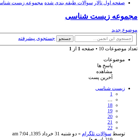
صفحه اول تالار
سوالات طبقه بندی شده
مجموعه زیست شناس
مجموعه زیست شناسی
موضوع جدید
جستجوی پیشرفته
جستجو
تعداد موضوعات 10 • صفحه
1
از
1
موضوعات
پاسخ ها
مشاهده
آخرین پست
زیست شناسی
1
…
18
19
20
21
22
توسط
سؤالات تلگرام
» دو شنبه 31 خرداد 1395, 7:04 am
219
پاسخ ها