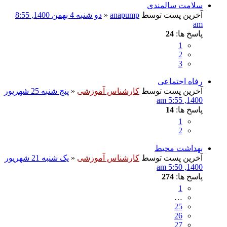
سلامت سالمندی
آخرین پست توسط
anapump
«
دو شنبه 4 بهمن 1400, 8:55
am
پاسخ ها:
24
1
2
3
رفاه اجتماعی
آخرین پست توسط
کارشناس آموزشی
«
پنج شنبه 25 شهریور
1400, 5:55 am
پاسخ ها:
14
1
2
بهداشت محیط
آخرین پست توسط
کارشناس آموزشی
«
یک شنبه 21 شهریور
1400, 5:50 am
پاسخ ها:
274
1
…
25
26
27