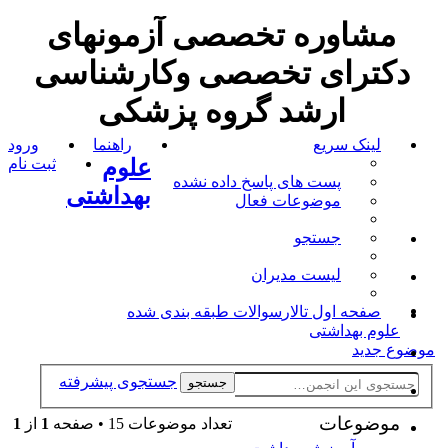
مشاوره تخصصی آزمونهای
دکترای تخصصی وکارشناسی
ارشد گروه پزشکی
لینک سریع
راهنما
ورود
علوم
ثبت نام
پست های پاسخ داده نشده
بهداشتی
موضوعات فعال
جستجو
لیست مدیران
صفحه اول تالار
سوالات طبقه بندی شده
علوم بهداشتی
موضوع جدید
جستجوی پیشرفته
جستجو
موضوعات
تعداد موضوعات 15 • صفحه
1
از
1