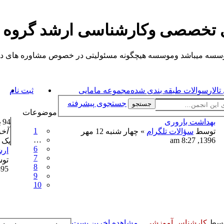
ی تخصصی وکارشناسی ارشد گروه
یباشد وموسسه هیچگونه مسئولیتی در خصوص مشاوره های داده شده ندارد.
الار
سوالات طبقه بندی شده
مجموعه مامایی
ثبت نام
جستجوی پیشرفته
جستجو
موضوعات
بهداشت باروری
94
پ
1
توسط
سؤالات تلگرام
» چهار شنبه 12 مهر
آخ
…
1396, 8:27 am
یک شنبه 24 
6
ارش
7
تو
8
5:10 am
9
10
وسط
کارشناس آموزشی
مشاهده اخرین پست