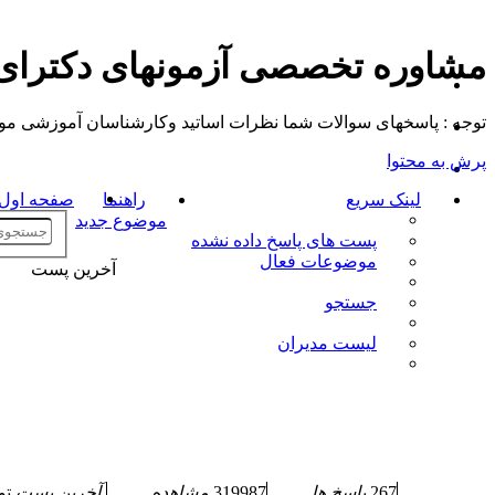
مشاوره تخصصی آزمونهای دکترا
توجه : پاسخهای سوالات شما نظرات اساتید وکارشناسان آموزشی موسسه م
پرش به محتوا
لینک سریع
راهنما
صفحه اول ت
موضوع جدید
پست های پاسخ داده نشده
موضوعات فعال
آخرین پست
جستجو
لیست مدیران
267
پاسخ ها
319987
مشاهده
آخرین پست
ت