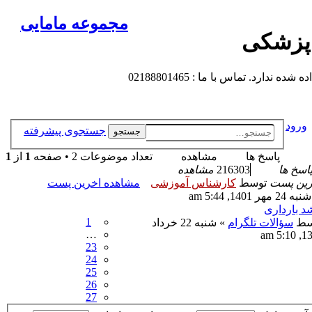
مجموعه مامایی
 پزشکی
 تماس با ما : 02188801465
ورود
جستجوی پیشرفته
جستجو
پاسخ ها
مشاهده
تعداد موضوعات 2 • صفحه
1
از
1
اسخ ها
216303
مشاهده
رین پست
توسط
کارشناس آموزشی
مشاهده اخرین پست
مهر 1401, 5:44 am
د بارداری
1
سط
سؤالات تلگرام
» شنبه 22 خرداد
…
1395, 
23
24
25
26
27