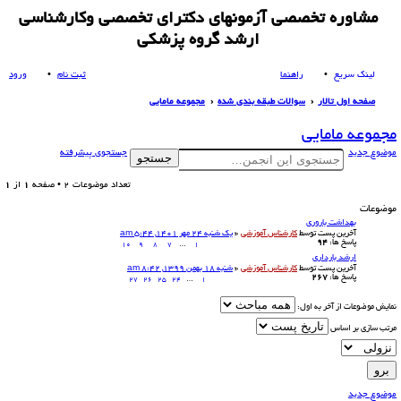
مشاوره تخصصی آزمونهای دکترای تخصصی وکارشناسی
ارشد گروه پزشکی
لینک سریع
راهنما
ثبت نام
ورود
صفحه اول تالار
سوالات طبقه بندی شده
مجموعه مامایی
ست
مجموعه مامایی
جو
موضوع جدید
جستجوی پیشرفته
جستجو
تعداد موضوعات 2 • صفحه
1
از
1
موضوعات
بهداشت باروری
آخرین پست توسط
کارشناس آموزشی
«
یک شنبه 24 مهر 1401, 5:44 am
پاسخ ها:
94
10
9
8
7
…
1
ارشد بارداری
آخرین پست توسط
کارشناس آموزشی
«
شنبه 18 بهمن 1399, 8:42 am
پاسخ ها:
267
27
26
25
24
…
1
نمایش موضوعات از آخر به اول:
مرتب سازی بر اساس
موضوع جدید