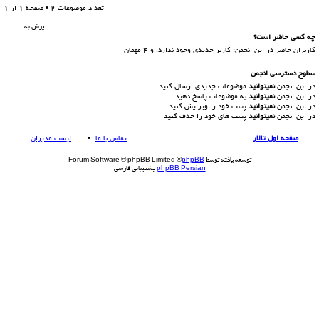
تعداد موضوعات 2 • صفحه
1
از
1
پرش به
چه کسی حاضر است؟
کاربران حاضر در این انجمن: کاربر جدیدی وجود ندارد. و 4 مهمان
سطوح دسترسي انجمن
در این انجمن
نمیتوانید
موضوعات جدیدی ارسال کنید
در این انجمن
نمیتوانید
به موضوعات پاسخ دهید
در این انجمن
نمیتوانید
پست خود را ویرایش کنید
در این انجمن
نمیتوانید
پست های خود را حذف کنید
صفحه اول تالار
تماس با ما
لیست مدیران
توسعه یافته توسط
phpBB
® Forum Software © phpBB Limited
phpBB Persian
پشتیبانی فارسی