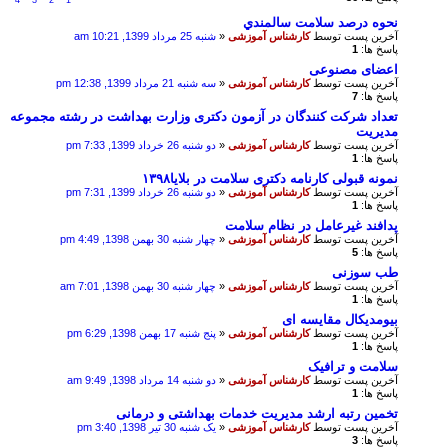
4
3
2
1
نحوه درصد سلامت سالمندي
آخرین پست توسط
کارشناس آموزشی
«
شنبه 25 مرداد 1399, 10:21 am
پاسخ ها:
1
اعضای مصنوعی
آخرین پست توسط
کارشناس آموزشی
«
سه شنبه 21 مرداد 1399, 12:38 pm
پاسخ ها:
7
تعداد شرکت کنندگان در آزمون دکتری وزارت بهداشت در رشته مجموعه
مدیریت
آخرین پست توسط
کارشناس آموزشی
«
دو شنبه 26 خرداد 1399, 7:33 pm
پاسخ ها:
1
نمونه قبولی کارنامه دکتری سلامت در بلایا۱۳۹۸
آخرین پست توسط
کارشناس آموزشی
«
دو شنبه 26 خرداد 1399, 7:31 pm
پاسخ ها:
1
پدافند غیرعامل در نظام سلامت
آخرین پست توسط
کارشناس آموزشی
«
چهار شنبه 30 بهمن 1398, 4:49 pm
پاسخ ها:
5
طب سوزنی
آخرین پست توسط
کارشناس آموزشی
«
چهار شنبه 30 بهمن 1398, 7:01 am
پاسخ ها:
1
بیومدیکال مقایسه ای
آخرین پست توسط
کارشناس آموزشی
«
پنج شنبه 17 بهمن 1398, 6:29 pm
پاسخ ها:
1
سلامت و ترافیک
آخرین پست توسط
کارشناس آموزشی
«
دو شنبه 14 مرداد 1398, 9:49 am
پاسخ ها:
1
تخمین رتبه ارشد مدیریت خدمات بهداشتی و درمانی
آخرین پست توسط
کارشناس آموزشی
«
یک شنبه 30 تیر 1398, 3:40 pm
پاسخ ها:
3