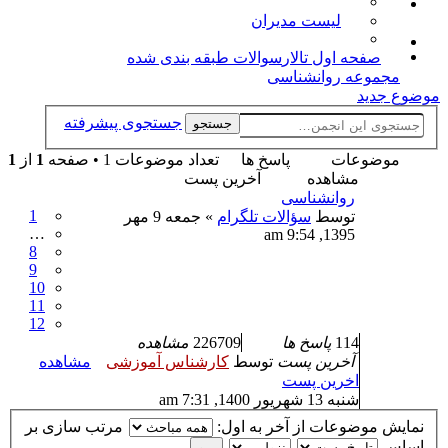
لیست مدیران
صفحه اول تالار
سوالات طبقه بندی شده
مجموعه روانشناسی
موضوع جدید
جستجوی پیشرفته
جستجو
موضوعات
پاسخ ها
تعداد موضوعات 1 • صفحه
1
از
1
مشاهده
آخرین پست
روانشناسی
1
توسط
سؤالات تلگرام
» جمعه 9 مهر
…
1395, 9:54 am
8
9
10
11
12
114
پاسخ ها
226709
مشاهده
آخرین پست
توسط
کارشناس آموزشی
مشاهده
اخرین پست
شنبه 13 شهریور 1400, 7:31 am
نمایش موضوعات از آخر به اول:
مرتب سازی بر
اساس