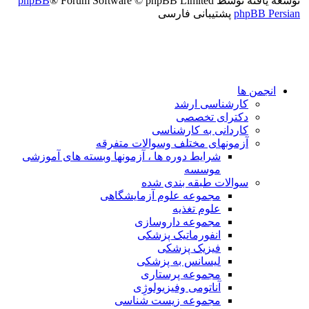
توسعه یافته توسط
® Forum Software © phpBB Limited
phpBB
phpBB Persian
پشتیبانی فارسی
انجمن ها
کارشناسی ارشد
دکترای تخصصی
کاردانی به کارشناسی
آزمونهای مختلف وسوالات متفرقه
شرایط دوره ها ، آزمونها وبسته های آموزشی
موسسه
سوالات طبقه بندی شده
مجموعه علوم آزمایشگاهی
علوم تغذیه
مجموعه داروسازی
انفورماتیک پزشکی
فیزیک پزشکی
لیسانس به پزشکی
مجموعه پرستاری
آناتومی وفیزیولوژِی
مجموعه زیست شناسی