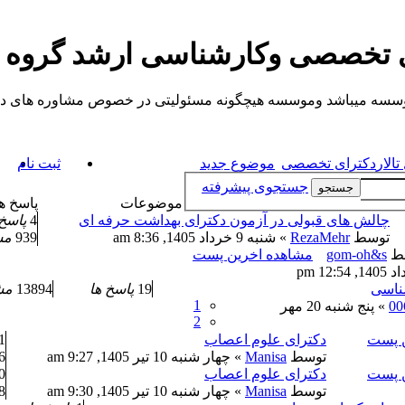
ی تخصصی وکارشناسی ارشد گروه
یباشد وموسسه هیچگونه مسئولیتی در خصوص مشاوره های داده شده ندارد.
الار
دکترای تخصصی
موضوع جدید
ثبت نام
جستجوی پیشرفته
جستجو
موضوعات
پاسخ ه
چالش های قبولی در آزمون دکترای بهداشت حرفه ای
4
پاسخ 
توسط
RezaMehr
» شنبه 9 خرداد 1405, 8:36 am
939
مش
ط
gom-oh&s
مشاهده اخرین پست
ناسی
19
پاسخ ها
13894
مش
1
00
» پنج شنبه 20 مهر
2
ن پست
دکترای علوم اعصاب
1
توسط
Manisa
» چهار شنبه 10 تیر 1405, 9:27 am
6
ن پست
دکترای علوم اعصاب
0
توسط
Manisa
» چهار شنبه 10 تیر 1405, 9:30 am
8