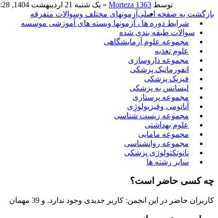
توسط
Morteza 1363
» یک شنبه 21 اردیبهشت 1404, 9:28 pm
بازگشت به صفحه اصلی
آزمونهای مختلف وسوالات متفرقه
شرایط دوره ها ، آزمونها وبسته های آموزشی موسسه
سوالات طبقه بندی شده
مجموعه علوم آزمایشگاهی
علوم تغذیه
مجموعه داروسازی
انفورماتیک پزشکی
فیزیک پزشکی
لیسانس به پزشکی
مجموعه پرستاری
آناتومی وفیزیولوژِی
مجموعه زیست شناسی
علوم بهداشتی
مجموعه مامایی
مجموعه روانشناسی
نانوتکنولوژی پزشکی
سایر رشته ها
چه کسی حاضر است؟
کاربران حاضر در این انجمن: کاربر جدیدی وجود ندارد. و 39 مهمان