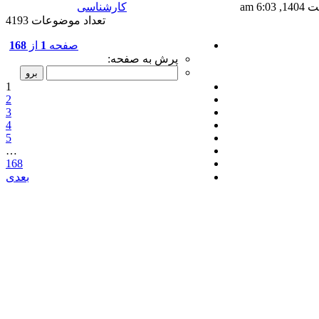
کارشناسی
تعداد موضوعات 4193
صفحه
1
از
168
پرش به صفحه:
1
2
3
4
5
…
168
بعدی