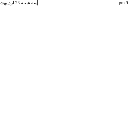
سه شنبه 23 اردیبهشت 1404, 6:03 am