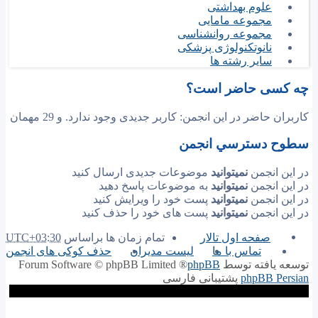
علوم بهداشتی
مجموعه مامایی
مجموعه روانشناسی
نانوتکنولوژی پزشکی
سایر رشته ها
چه کسی حاضر است؟
کاربران حاضر در این انجمن: کاربر جدیدی وجود ندارد. و 29 مهمان
سطوح دسترسي انجمن
در این انجمن
نمیتوانید
موضوعات جدیدی ارسال کنید
در این انجمن
نمیتوانید
به موضوعات پاسخ دهید
در این انجمن
نمیتوانید
پست خود را ویرایش کنید
در این انجمن
نمیتوانید
پست های خود را حذف کنید
صفحه اول تالار
تمام زمان ها براساس
UTC+03:30
تماس با ما
لیست مدیران
حذف کوکی های انجمن
توسعه یافته توسط
phpBB
® Forum Software © phpBB Limited
phpBB Persian
پشتیبانی فارسی