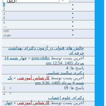
1
2
3
4
5
…
168
بعدی
موضوعات
چالش های قبولی در آزمون دکترای بهداشت
حرفه ای
آخرین پست توسط
gom-oh&s
«
چهار شنبه 14
مرداد 1405, 12:54 pm
پاسخ ها:
4
دکتری سالمند شناسی
آخرین پست توسط
کارشناس آموزشی
«
یک
شنبه 4 مرداد 1405, 3:36 pm
پاسخ ها:
19
1
2
دکترای علوم اعصاب
آخرین پست توسط
کارشناس آموزشی
«
چهار