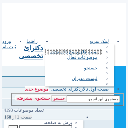
مشاوره تخصصی آزمونهای
دکترای تخصصی وکارشناسی
ارشد گروه پزشکی
لینک سریع
راهنما
ورود
دکترای
ثبت نام
پست های پاسخ داده نشده
تخصصی
موضوعات فعال
جستجو
لیست مدیران
صفحه اول تالار
دکترای تخصصی
موضوع جدید
جستجوی پیشرفته
جستجو
تعداد موضوعات 4193
صفحه
1
از
168
پرش به صفحه: