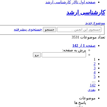
صفحه اول تالار
کارشناسی ارشد
کارشناسی ارشد
موضوع جدید
جستجوی پیشرفته
جستجو
تعداد موضوعات 3531
صفحه
1
از
142
پرش به صفحه:
1
2
3
4
5
…
142
بعدی
موضوعات
پاسخ ها