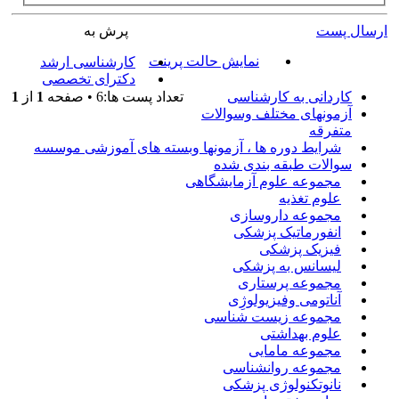
ارسال پست
پرش به
نمایش حالت پرینت
کارشناسی ارشد
دکترای تخصصی
کاردانی به کارشناسی
تعداد پست ها:6 • صفحه
1
از
1
آزمونهای مختلف وسوالات
متفرقه
شرایط دوره ها ، آزمونها وبسته های آموزشی موسسه
سوالات طبقه بندی شده
مجموعه علوم آزمایشگاهی
علوم تغذیه
مجموعه داروسازی
انفورماتیک پزشکی
فیزیک پزشکی
لیسانس به پزشکی
مجموعه پرستاری
آناتومی وفیزیولوژِی
مجموعه زیست شناسی
علوم بهداشتی
مجموعه مامایی
مجموعه روانشناسی
نانوتکنولوژی پزشکی