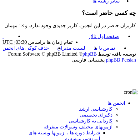
سایر رشته ها
چه کسی حاضر است؟
کاربران حاضر در این انجمن: کاربر جدیدی وجود ندارد. و 13 مهمان
صفحه اول تالار
تمام زمان ها براساس
UTC+03:30
تماس با ما
لیست مدیران
حذف کوکی های انجمن
توسعه یافته توسط
phpBB
® Forum Software © phpBB Limited
phpBB Persian
پشتیبانی فارسی
انجمن ها
کارشناسی ارشد
دکترای تخصصی
کاردانی به کارشناسی
آزمونهای مختلف وسوالات متفرقه
شرایط دوره ها ، آزمونها وبسته های
آموزشی موسسه