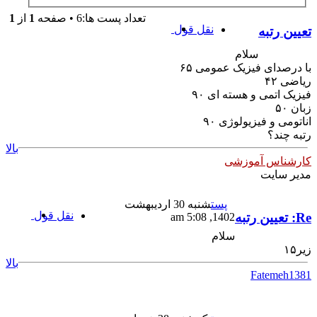
تعداد پست ها:6 • صفحه
1
از
1
نقل قول
تعیین رتبه
سلام
با درصدای فیزیک عمومی ۶۵
ریاضی ۴۲
فیزیک اتمی و هسته ای ۹۰
زبان ۵۰
اناتومی و فیزیولوژی ۹۰
رتبه چند؟
بالا
کارشناس آموزشی
مدیر سایت
پست
شنبه 30 اردیبهشت
نقل قول
Re: تعیین رتبه
1402, 5:08 am
سلام
زیر۱۵
بالا
Fatemeh1381