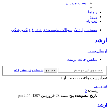
لیست مدیران
راهنما
ورود
ثبت نام
صفحه اول تالار
سوالات طبقه بندی شده
فیزیک پزشکی
ارشد
ارسال پست
نمایش حالت پرینت
جستجوی پیشرفته
جستجو
تعداد پست ها:4 • صفحه
1
از
1
zahra.srt
پست:
2
تاریخ عضویت:
پنج شنبه 23 فروردین 1397, 2:54 pm
ارشد