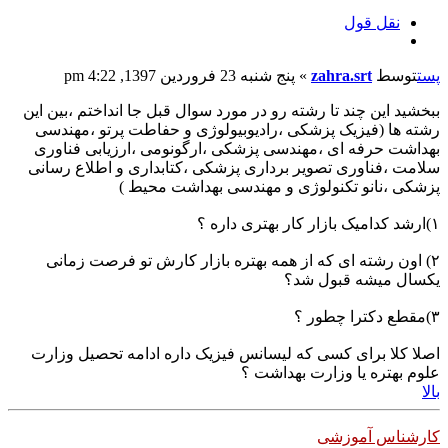
نقل قول
پست
توسط
zahra.srt
»
پنج شنبه 23 فروردین 1397, 4:22 pm
ببخشید این چند تا رشته رو در مورد سوال قبل جا انداختم ،بین این
رشته ها (فیزیک پزشکی ،رادیوبیولوژی و حفاطت پرتو ،مهندسی
بهداشت حرفه ای ،مهندسی پزشکی ،ارگونومی ،ارزیابی فناوری
سلامت ،فناوری تصویر برداری پزشکی ،کتابداری و اطلاع رسانی
پزشکی ،نانو تکنولوژی و مهندسی بهداشت محیط )
۱)ارشد کدامیک بازار کار بهتری داره ؟
۲) اون رشته ای که از همه بهتره بازار کارش تو فرصت زمانی
یکسال میشه قبول شد؟
۳)مقطع دکترا چطور ؟
اصلا کلا برای کسی که لیسانس فیزیک داره ادامه تحصیل وزارت
علوم بهتره یا وزارت بهداشت ؟
بالا
کارشناس آموزشی