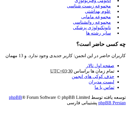
آناتومی وفیزیولوژِی
مجموعه زیست شناسی
علوم بهداشتی
مجموعه مامایی
مجموعه روانشناسی
نانوتکنولوژی پزشکی
سایر رشته ها
چه کسی حاضر است؟
کاربران حاضر در این انجمن: کاربر جدیدی وجود ندارد. و 13 مهمان
صفحه اول تالار
تمام زمان ها براساس
UTC+03:30
حذف کوکی های انجمن
لیست مدیران
تماس با ما
توسعه یافته توسط
® Forum Software © phpBB Limited
phpBB
phpBB Persian
پشتیبانی فارسی