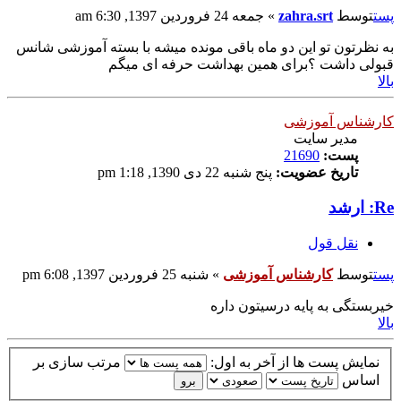
پست
توسط
zahra.srt
»
جمعه 24 فروردین 1397, 6:30 am
به نظرتون تو این دو ماه باقی مونده میشه با بسته آموزشی شانس
قبولی داشت ؟برای همین بهداشت حرفه ای میگم
بالا
کارشناس آموزشی
مدیر سایت
پست:
21690
تاریخ عضویت:
پنج شنبه 22 دی 1390, 1:18 pm
Re: ارشد
نقل قول
پست
توسط
کارشناس آموزشی
»
شنبه 25 فروردین 1397, 6:08 pm
خیربستگی به پایه درسیتون داره
بالا
نمایش پست ها از آخر به اول:
مرتب سازی بر
اساس