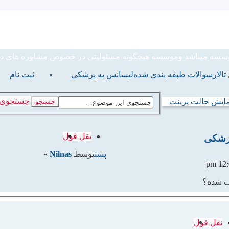
ی تخصصی وکارشناسی ارشد گروه
یباشد وموسسه هیچگونه مسئولیتی در خصوص مشاوره های داده شده ندارد.
الار
سوالات طبقه بندی شده
لیسانس به پزشکی
ثبت نام
جستجوی 
مایش حالت پرینت
جستجو
نقل قول
پزشکی
پست
توسط
Nilnas
»
ف شده؟
نقل قول