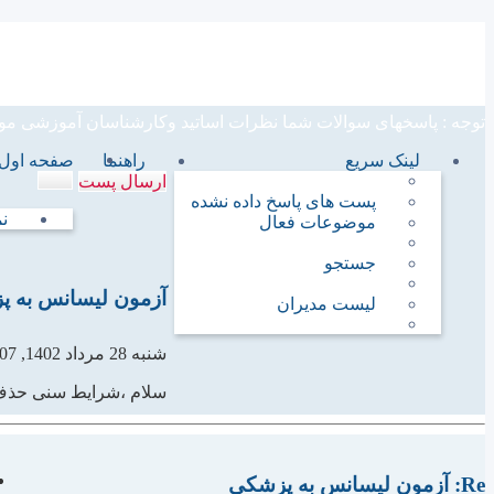
مشاوره تخصصی آزمونهای دکترا
توجه : پاسخهای سوالات شما نظرات اساتید وکارشناسان آموزشی موسسه م
لینک سریع
راهنما
صفحه اول ت
ارسال پست
پست های پاسخ داده نشده
ن
موضوعات فعال
جستجو
آزمون لیسانس به 
لیست مدیران
شنبه 28 مرداد 1402, 12:07 pm
سلام ،شرایط سنی حذ
Re: آزمون لیسانس به پزشکی