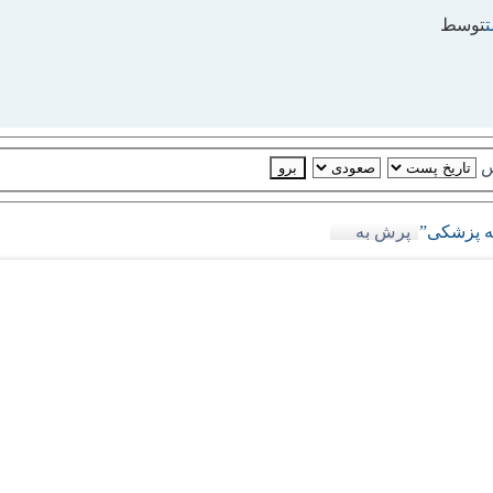
توسط
س
ه پزشکی”
پرش به