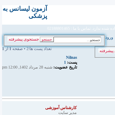
آزمون لیسانس به
 پزشکی
پزشکی
 تماس با ما : 02188801465
ورود
جستجوی پیشرفته
جستجو
تعداد پست ها:2 • صفحه
1
از
1
پیشرفته
Nilnas
پست:
1
تاریخ عضویت:
شنبه 28 مرداد 1402, 12:00 pm
ب
کارشناس آموزشی
مدیر سایت