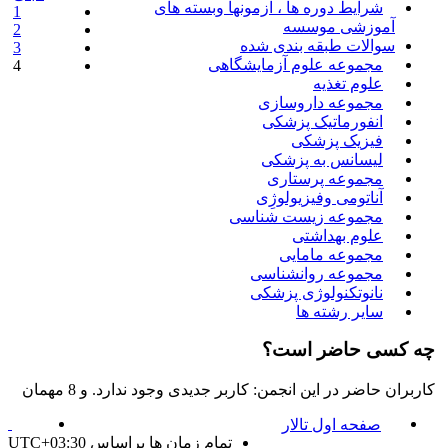
شرایط دوره ها ، آزمونها وبسته های
1
آموزشی موسسه
2
سوالات طبقه بندی شده
3
مجموعه علوم آزمایشگاهی
4
علوم تغذیه
مجموعه داروسازی
انفورماتیک پزشکی
فیزیک پزشکی
لیسانس به پزشکی
مجموعه پرستاری
آناتومی وفیزیولوژِی
مجموعه زیست شناسی
علوم بهداشتی
مجموعه مامایی
مجموعه روانشناسی
نانوتکنولوژی پزشکی
سایر رشته ها
چه کسی حاضر است؟
کاربران حاضر در این انجمن: کاربر جدیدی وجود ندارد. و 8 مهمان
صفحه اول تالار
تمام زمان ها براساس
UTC+03:30