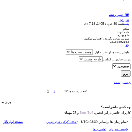
RE: تغییر رشته
نقل قول
پست
شنبه 30 خرداد 1405, 7:18 pm
سلام
بله میتونید
نانو بهتره
میتونید تماس بگیرید راهنمایی میکنیم
02188802153
بالا
نمایش پست ها از آخر به اول:
مرتب سازی بر اساس
ارسال پست
تعداد پست ها:12
2
1
پرش به
چه کسی حاضر است؟
کاربران حاضر در این انجمن:
Bing [Bot]
و 27 مهمان
تمام زمان ها براساس
UTC+03:30
حذف کوکی های انجمن
صفحه اول تالار
لیست مدیران
تماس با ما