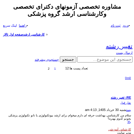
مشاوره تخصصی آزمونهای دکترای تخصصی
وکارشناسی ارشد گروه پزشکی
ورود
ثبت نام
راهنما
لینک سریع
ج
کارشناسی ارشد
صفحه اول تالار
ست
تغییر رشته
جو
ارسال پست
جستجو
جستجوی پیشرفته
تعداد پست ها:12
2
1
0m0
RE: تغییر رشته
نقل قول
پست
شنبه 30 خرداد 1405, 4:13 am
سلام من کارشناسی بهداشت حرفه ای دارم میخوام برای ارشد بیوتکنولوژی یا نانو تکنولوژی پزشکی
بخونم کدوم بهتره؟
بالا
کارشناس آموزشی
مدیر سایت