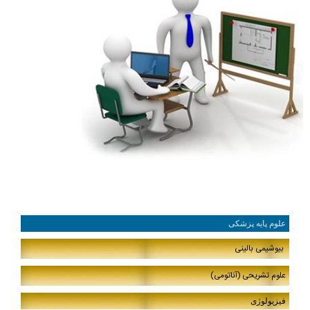
علوم پایه پزشکی
بیوشیمی
بالینی
علوم تشریحی (آناتومی)
فیزیولوژی