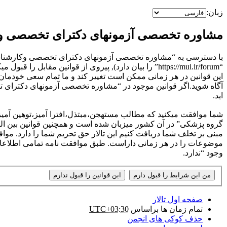
زبان:
مشاوره تخصصی آزمونهای دکترای تخصصی وک
با دسترسی به “مشاوره تخصصی آزمونهای دکترای تخصصی وکارشناس
“https://mui.ir/forum” را بیان دارد), پیروی از قوان
این قوانین در هر زمانی ممکن است تغییر کند و ما تمام سعی خودمان را 
آگاه شوید.اگر قوانین موجود در “مشاوره تخصصی آزمونهای دکترای تخص
اید.
شما موافقت میکنید که مطالب مستهجن،مبتذل،افترا آمیز،توهین آمی
گروه پزشکی” در آن کشور میزبان شده است و همچنین قوانین بین ال
مبنی بر تخلف شما دریافت کنیم این تالار حق تحریم شما را دارد
موضوعات را در هر زمانی داراست. طبق موافقت نامه تمامی اطلاعات وار
وجود “ندارد.
صفحه اول تالار
تمام زمان ها براساس
UTC+03:30
حذف کوکی های انجمن