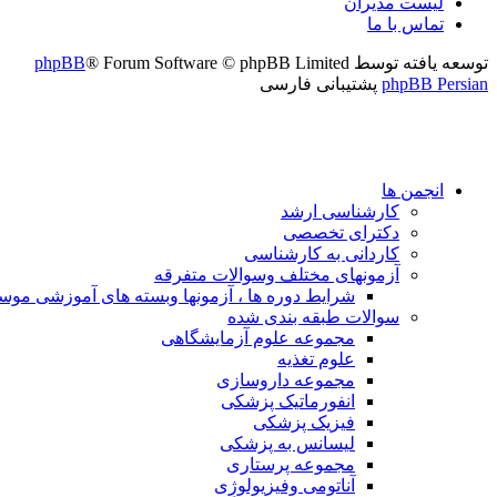
لیست مدیران
تماس با ما
توسعه یافته توسط
® Forum Software © phpBB Limited
phpBB
phpBB Persian
پشتیبانی فارسی
انجمن ها
کارشناسی ارشد
دکترای تخصصی
کاردانی به کارشناسی
آزمونهای مختلف وسوالات متفرقه
شرایط دوره ها ، آزمونها وبسته های آموزشی مو
سوالات طبقه بندی شده
مجموعه علوم آزمایشگاهی
علوم تغذیه
مجموعه داروسازی
انفورماتیک پزشکی
فیزیک پزشکی
لیسانس به پزشکی
مجموعه پرستاری
آناتومی وفیزیولوژِی