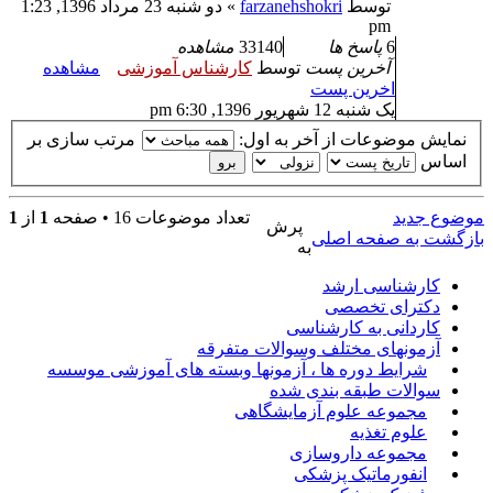
توسط
farzanehshokri
» دو شنبه 23 مرداد 1396, 1:23
pm
6
پاسخ ها
33140
مشاهده
آخرین پست
توسط
کارشناس آموزشی
مشاهده
اخرین پست
یک شنبه 12 شهریور 1396, 6:30 pm
نمایش موضوعات از آخر به اول:
مرتب سازی بر
اساس
موضوع جدید
تعداد موضوعات 16 • صفحه
1
از
1
پرش
بازگشت به صفحه اصلی
به
کارشناسی ارشد
دکترای تخصصی
کاردانی به کارشناسی
آزمونهای مختلف وسوالات متفرقه
شرایط دوره ها ، آزمونها وبسته های آموزشی موسسه
سوالات طبقه بندی شده
مجموعه علوم آزمایشگاهی
علوم تغذیه
مجموعه داروسازی
انفورماتیک پزشکی